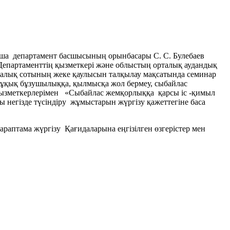
ынша департамент басшысының орынбасары С. С. Булебаев
епартаменттің қызметкері және облыстың орталық аудандық
лалық сотының жеке қаулысын талқылау мақсатында семинар
ұқық бұзушылыққа, қылмысқа жол бермеу, сыбайлас
қызметкерлерімен «Сыбайлас жемқорлыққа қарсы іс -қимыл
негізде түсіндіру жұмыстарын жүргізу қажеттегіне баса
араптама жүргізу Қағидаларына еңгізілген өзгерістер мен