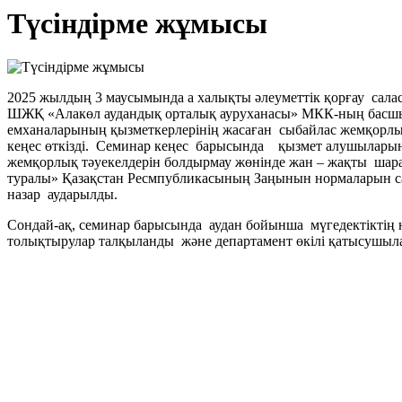
Түсіндірме жұмысы
2025 жылдың 3 маусымында а халықты әлеуметтік қорғау сал
ШЖҚ «Алакөл аудандық орталық ауруханасы» МКК-ның басшылы
емханаларының қызметкерлерінің жасаған сыбайлас жемқорлы
кеңес өткізді. Семинар кеңес барысында қызмет алушыларын
жемқорлық тәуекелдерін болдырмау жөнінде жан – жақты ша
туралы» Қазақстан Ресмпубликасының Заңынын нормаларын сапқ
назар аударылды.
Сондай-ақ, семинар барысында аудан бойынша мүгедектіктің не
толықтырулар талқыланды және департамент өкілі қатысушыла