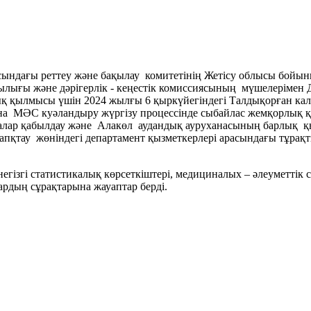
асындағы реттеу және бақылау комитетінің Жетісу облысы бой
ғы және дәрігерлік - кеңестік комиссиясының мүшелерімен Д
қ қылмысы үшін 2024 жылғы 6 қыркүйегіндегі Талдықорған ка
а МӘС куәландыру жүргізу процессінде сыбайлас жемқорлық қ
ралар қабылдау және Алакөл аудандық ауруханасының барлық 
тау жөніндегі департамент қызметкерлері арасындағы тұрақты 
гізгі статистикалық көрсеткіштері, медициналых – әлеуметтік с
рдың сұрақтарына жауаптар берді.