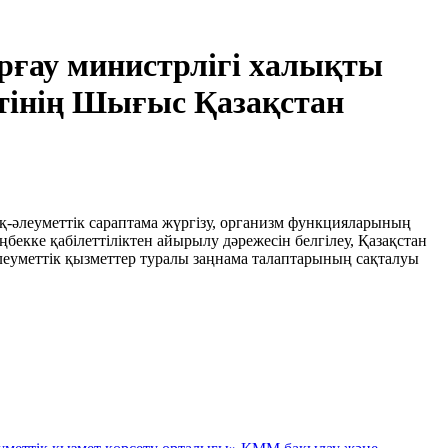
рғау министрлігі халықты
етінің Шығыс Қазақстан
ық-әлеуметтік сараптама жүргізу, организм функцияларының
ңбекке қабілеттіліктен айырылу дәрежесін белгілеу, Қазақстан
әлеуметтік қызметтер туралы заңнама талаптарының сақталуы