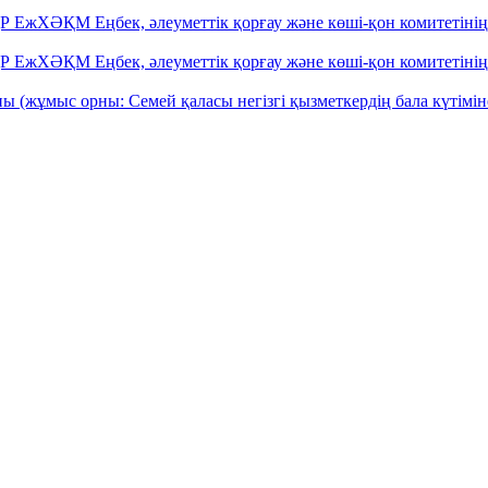
ҚР ЕжХӘҚМ Еңбек, әлеуметтік қорғау және көші-қон комитетін
ҚР ЕжХӘҚМ Еңбек, әлеуметтік қорғау және көші-қон комитетін
ы (жұмыс орны: Семей қаласы негізгі қызметкердің бала күтімін