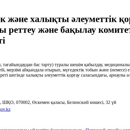
к және халықты әлеуметтік қо
ғы реттеу және бақылау комит
ті
у, тағайындаудан бас тарту) туралы шешім қабылдау, медицинал
бі, мерзімі айқындала отырып, мүгедектік тобын және (немесе) е
реті шегінде халықты әлеуметтік қорғау саласындағы, арнаулы 
, ШҚО, 070002, Өскемен қаласы, Белинский көшесі, 32 үй
ov.kz