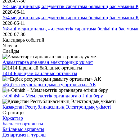
2020-07-30
№5 медициналық-әлеуметтік сараптама бөлімінің бас маманы 
2020-06-11
№4 медициналық-әлеуметтік сараптама бөлімінің бас маманы 
2020-06-11
№8-ші медициналық - әлеуметтік сараптама бөлімінің бас маман
2020-07-30
Календарь событий
Услуги
Слайды
Азаматтарға арналған электрондық үкімет
1414 Бірыңғай байланыс орталығы
«Еңбек ресурстарын дамыту орталығы» АҚ
e-Otinish – Мемлекеттік органдарға өтініш беру
Қазақстан Республикасының Электрондық үкіметі
Страницы
Құжаттар
Баспасөз орталығы
Байланыс ақпараты
Департамент туралы