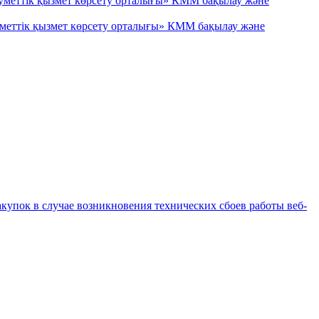
уметтік қызмет көрсету орталығы» КММ бақылау және
уметтік қызмет көрсету орталығы» КММ бақылау және
купок в случае возникновения технических сбоев работы веб-