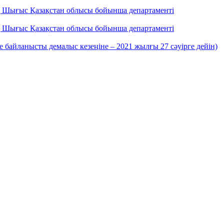
ің Шығыс Қазақстан облысы бойынша департаменті
ің Шығыс Қазақстан облысы бойынша департаменті
е байланысты демалыс кезеңіне – 2021 жылғы 27 сәуірге дейін)