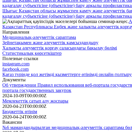
Шығыс Қазақстан облысы жұмыспен қамту және әлеуметтік ба
қадағалау субъектісіне (объектісіне) бару арқылы профилактик
Шығыс Қазақстан облысы жұмыспен қамту және әлеуметтік ба
қадағалау субъектісіне (объектісіне) бару арқылы профилактик
А
Қазақстан Республикасы Еңбек және халықты әлеуметтік қорға
Направления
Медициналық-әлеуметтік сараптама
Зейнетақымен және әлеуметтік қамсыздандыру
Халықты әлеуметтік қорғау саласындағы бақылау бөлімі
Статистикалық көрсеткіштер
Полезные ссылки
instagram.com
facebook.com
Қағаз түрінде қол жетімді қызметтерге өтінімді онлайн-толты
Документы
Об утверждении Правил использования веб-портала государств
портала государственных закупок
2024-10-09T00:00:00Z
Мемлекеттік сатып алу жоспары
2020-04-23T00:00:00Z
Бюджеттік өтінім
2020-04-24T00:00:00Z
Вакансии
№6 мамандандырылған медициналық-әлеуметтік сараптама бөл