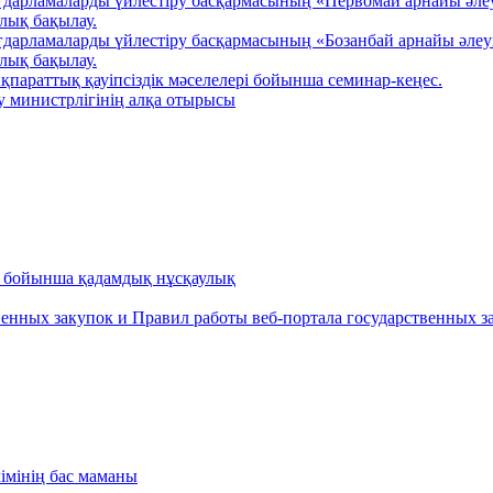
ғдарламаларды үйлестіру басқармасының «Первомай арнайы әле
алық бақылау.
ғдарламаларды үйлестіру басқармасының «Бозанбай арнайы әле
алық бақылау.
қпараттық қауіпсіздік мәселелері бойынша семинар-кеңес.
у министрлігінің алқа отырысы
ру бойынша қадамдық нұсқаулық
енных закупок и Правил работы веб-портала государственных за
імінің бас маманы