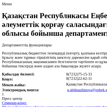
Меню
Қазақстан Республикасы Еңбе
әлеуметтік қорғау саласында
облысы бойынша департамен
Департаменттің функциялары:
Республикалық бюджеттен төлемдерді (өзгерту, қалпына келтір
бұзылу және тұрмыс-тіршілігінің шектелу дәрежесіне қарай себе
Республикасының заңнамасымен белгіленген тәртіппен өз құзы
бойынша тексеруді және алдын ала бақылауды жүзеге асыру.
Қабылдау бөлмесі:
8(7232)75-15-33
8(7232)22-62-31
Кеңсе:
Қазақстан Республикасы
Мекен-жайы:
Электрондық пошта:
g.abilmazhinova@enbek.g
1
Пресс центр
Семинар-кеңес