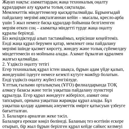
Жауап нақты: азаматтардың жаңа техникалық оңалту
құралдарын алу құқығы толық сақталады.
Мемлекеттік міндеттемелер қысқартылмайды. Бұрынғыдай
пайдалану мерзімі аяқталғаннан кейін – мысалы, кресло-арба
үшін 5 жыл немесе басқа құралдар бойынша белгіленген
мерзім өткен соң – азаматқа міндетті түрде жаңа оңалту
құралы беріледі.
Біз жеңілдіктерді алып тастамаймыз, керісінше кеңейтеміз.
Енді жаңа құрал берумен қатар, мемлекет оны пайдалану
мерзімі ішінде қызмет көрсету, жөндеу және толық сүйемелдеу
міндеттемесін өз мойнына алады. Азамат бұзылған құралмен
жалғыз қалмайды.
2. Үздіксіз оңалту тетігі
Егер техникалық құрал істен шықса, бұрын адам үйде қалып,
жөндеушіні іздеуге немесе кезекті күтуге мәжбүр болатын.
Енді үздіксіз оңалту жүйесі енгізілуде.
Ұлттық ғылыми орталықтың (ҰҒО) филиалдарында ТОҚ
алмасу базасы және тегін уақытша пайдалану пункттері
құрылуда. Егер құрал жөндеуге жіберілсе, азамат оны
тапсырып, орнына уақытша жарамды құрал алады. Бұл
уақытша қолдау адамның әлеуметтік өмірге қатысуын үзбеуге
бағытталған.
3. Балаларға арналған жеке тәсіл.
Балаларға ерекше көңіл бөлінеді. Баланың тез өсетінін ескере
отырып, бір жыл бұрын берілген құрал кейде сәйкес келмеуі