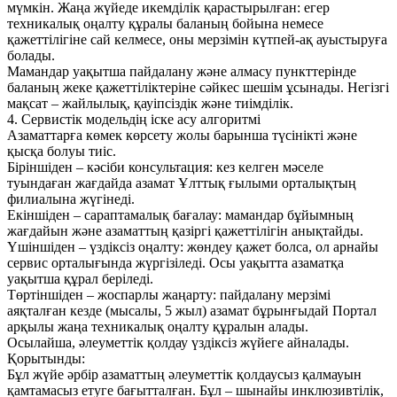
мүмкін. Жаңа жүйеде икемділік қарастырылған: егер
техникалық оңалту құралы баланың бойына немесе
қажеттілігіне сай келмесе, оны мерзімін күтпей-ақ ауыстыруға
болады.
Мамандар уақытша пайдалану және алмасу пункттерінде
баланың жеке қажеттіліктеріне сәйкес шешім ұсынады. Негізгі
мақсат – жайлылық, қауіпсіздік және тиімділік.
4. Сервистік модельдің іске асу алгоритмі
Азаматтарға көмек көрсету жолы барынша түсінікті және
қысқа болуы тиіс.
Біріншіден – кәсіби консультация: кез келген мәселе
туындаған жағдайда азамат Ұлттық ғылыми орталықтың
филиалына жүгінеді.
Екіншіден – сараптамалық бағалау: мамандар бұйымның
жағдайын және азаматтың қазіргі қажеттілігін анықтайды.
Үшіншіден – үздіксіз оңалту: жөндеу қажет болса, ол арнайы
сервис орталығында жүргізіледі. Осы уақытта азаматқа
уақытша құрал беріледі.
Төртіншіден – жоспарлы жаңарту: пайдалану мерзімі
аяқталған кезде (мысалы, 5 жыл) азамат бұрынғыдай Портал
арқылы жаңа техникалық оңалту құралын алады.
Осылайша, әлеуметтік қолдау үздіксіз жүйеге айналады.
Қорытынды:
Бұл жүйе әрбір азаматтың әлеуметтік қолдаусыз қалмауын
қамтамасыз етуге бағытталған. Бұл – шынайы инклюзивтілік,