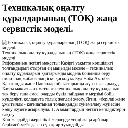
Техникалық оңалту
құралдарының (ТОҚ) жаңа
сервистік моделі.
Техникалық оңалту құралдарының (ТОҚ) жаңа сервистік
моделі
​Реформаның негізгі мақсаты: Қазіргі уақытта көпшілікті
толғандырып отырған ең маңызды мәселе – техникалық
оңалту құралдарын қайтарымды модель бойынша беру
пилоттық жобасының іске қосылуы. Бұл жоба Актөбе,
Қарағанды және Павлодар облыстарында жүзеге асырылуда.
Басты мақсат – азаматтарға техникалық оңалту құралдарын
тек беру ғана емес, оларды бүкіл пайдалану мерзімі бойы
күнделікті қолдануға толық жағдай жасау. Яғни, «берілді және
ұмытылды» қағидатынан толыққанды сүйемелдеу жүйесіне
көшу жүзеге асырылуда. 1. Азаматтардың негізгі кепілдіктерін
сақтау
Көп жағдайда жергілікті жерлерде «енді жаңа арбалар
берілмей ме?» деген сұрақтар туындайды.