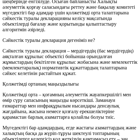
шеңберінде енгізілуде. Осыған байланысты Халықты
әлеуметтік қорғау саласындағы реттеу және бақылау комитеті
мүгедектігі бар адамдар үшін қолжетімді орта талаптарына
сәйкестік туралы декларацияны келісу мақсатында
объектілерді бағалау және қорытынды қалыптастыру
алгоритмін әзірледі.
Сәйкестік туралы декларация дегеніміз не?
Сәйкестік туралы декларация – мердігердің (бас мердігердің)
аяқталған құрылыс объектісі бойынша орындалған
жұмыстардың бекітілген құрылыс жобасына және мемлекеттік
(мемлекетаралық) нормативтік құжаттардың талаптарына
сәйкес келетінін растайтын құжат.
Қолжетімді ортаның маңыздылығы
Қолжетімді орта – қоғамның әлеуметтік жауапкершілігі мен
өмір сүру сапасының маңызды көрсеткіші. Заманауи
ғимараттар мен инфрақұрылым нысандары денсаулық
жағдайына, жасына немесе қозғалу ерекшеліктеріне
қарамастан барлық азаматтарға қолайлы болуы тиіс.
Мүгедектігі бар адамдардың, егде жастағы азаматтардың және
халықтың басқа да жүріп-тұруы шектеулі топтарының
объектілерге кедергісіз қол жеткізуін қамтамасыз ету – заң