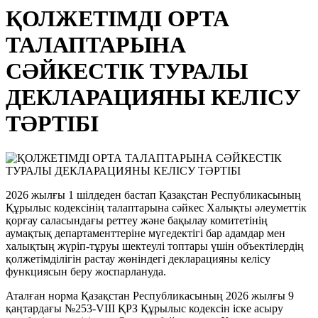
ҚОЛЖЕТІМДІ ОРТА
ТАЛАПТАРЫНА
СӘЙКЕСТІК ТУРАЛЫ
ДЕКЛАРАЦИЯНЫ КЕЛІСУ
ТӘРТІБІ
2026 жылғы 1 шілдеден бастап Қазақстан Республикасының
Құрылыс кодексінің талаптарына сәйкес Халықты әлеуметтік
қорғау саласындағы реттеу және бақылау комитетінің
аумақтық департаменттеріне мүгедектігі бар адамдар мен
халықтың жүріп-тұруы шектеулі топтары үшін объектілердің
қолжетімділігін растау жөніндегі декларацияны келісу
функциясын беру жоспарлануда.
Аталған норма Қазақстан Республикасының 2026 жылғы 9
қаңтардағы №253-VIII ҚРЗ Құрылыс кодексін іске асыру