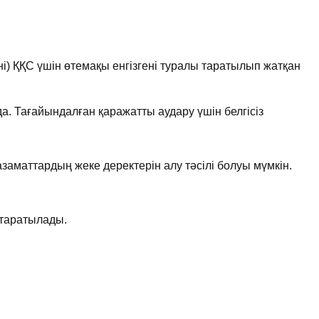
ні) ҚҚС үшін өтемақы енгізгені туралы таратылып жатқан
. Тағайындалған қаражатты аудару үшін белгісіз
азаматтардың жеке деректерін алу тәсілі болуы мүмкін.
 таратылады.