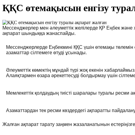
ҚҚС өтемақысын енгізу тура
Мессенджерлер мен әлеуметтік желілерде ҚР Еңбек және ха
ақпарат шындыққа жанаспайды.
Мессенджерлерде Еңбекмині ҚҚС үшін өтемақы төлемін е
азаматтар сілтемеге өтуді ұсынады.
Әлеуметтік көмектің мұндай түрі жоқ екенін хабарлаймыз
Алаяқтармен өзара әрекеттесуді болдырмау үшін сілтеме
Мемлекеттік қолдаудың тиісті шаралары туралы ресми а
Азаматтардан тек ресми көздердегі ақпаратты пайдалан
Жалған ақпарат тарату заңмен жазаланатынын естеріңізг