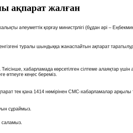
лы ақпарат жалған
лықты әлеуметтік қорғау министрлігі (бұдан әрі – Еңбекми
нгізгені туралы шындыққа жанаспайтын ақпарат таратылуда
. Тиісінше, хабарламада көрсетілген сілтеме алаяқтар үшін 
ге өтпеуге кеңес береміз.
қпарат тек қана 1414 нөмірінен СМС-хабарламалар арқылы
уын сұраймыз.
е саламыз.