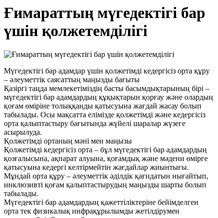
Ғимараттың мүгедектігі бар
үшін қолжетемділігі
Мүгедектігі бар адамдар үшін қолжетімді кедергісіз орта құру
– әлеуметтік саясаттың маңызды бағыты
Қазіргі таңда мемлекетіміздің басты басымдықтарының бірі –
мүгедектігі бар адамдардың құқықтарын қорғау және олардың
қоғам өміріне толыққанды қатысуына жағдай жасау болып
табылады. Осы мақсатта елімізде қолжетімді және кедергісіз
орта қалыптастыру бағытында жүйелі шаралар жүзеге
асырылуда.
Қолжетімді ортаның мәні мен маңызы
Қолжетімді кедергісіз орта – бұл мүгедектігі бар адамдардың
қозғалысына, ақпарат алуына, қоғамдық және мәдени өмірге
қатысуына кедергі келтірмейтін жағдайлар жиынтығы.
Мұндай орта құру – әлеуметтік әділдік қағидатын нығайтып,
инклюзивті қоғам қалыптастырудың маңызды шарты болып
табылады.
Мүгедектігі бар адамдардың қажеттіліктеріне бейімделген
орта тек физикалық инфрақұрылымды жетілдірумен