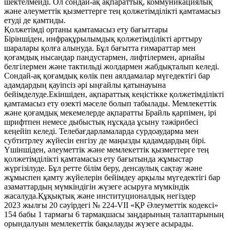
шектелмейді. Ол сондай-ақ ақпараттық, коммуникациялық
және әлеуметтік қызметтерге тең қолжетімділікті қамтамасыз
етуді де қамтиды.
Қолжетімді ортаны қамтамасыз ету бағыттары
Біріншіден, инфрақұрылымдық қолжетімділікті арттыру
шаралары қолға алынуда. Бұл бағытта ғимараттар мен
қоғамдық нысандар пандустармен, лифтілермен, арнайы
белгілермен және тактильді жолдармен жабдықталып келеді.
Сондай-ақ қоғамдық көлік пен аялдамалар мүгедектігі бар
адамдардың қауіпсіз әрі ыңғайлы қатынауына
бейімделуде.Екіншіден, ақпараттық кеңістікке қолжетімділікті
қамтамасыз ету өзекті мәселе болып табылады. Мемлекеттік
және қоғамдық мекемелерде ақпаратты Брайль қарпімен, ірі
шрифтпен немесе дыбыстық нұсқада ұсыну тәжірибесі
кеңейіп келеді. Телебағдарламаларда сурдоаударма мен
субтитрлеу жүйесін енгізу де маңызды қадамдардың бірі.
Үшіншіден, әлеуметтік және мемлекеттік қызметтерге тең
қолжетімділікті қамтамасыз ету бағытында жұмыстар
жүргізілуде. Бұл ретте білім беру, денсаулық сақтау және
жұмыспен қамту жүйелерін бейімдеу арқылы мүгедектігі бар
азаматтардың мүмкіндігін жүзеге асыруға мүмкіндік
жасалуда.Құқықтық және институционалдық негіздер
2023 жылғы 20 сәуірдегі № 224-VII «ҚР Әлеуметтік кодексі»
154 бабы 1 тармағы 6 тармақшасы заңдарының талаптарының
орындалуын мемлекеттік бақылауды жүзеге асырады.