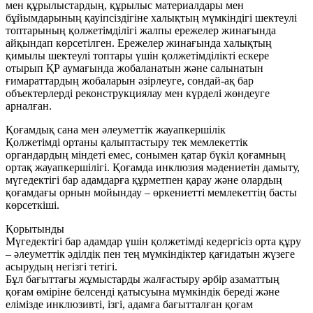
мен құрылыстардың, құрылыс материалдары мен
бұйымдарының қауіпсіздігіне халықтың мүмкіндігі шектеулі
топтарының қолжетімділігі жалпы ережелер жинағында
айқындап көрсетілген. Ережелер жинағында халықтың
қимылы шектеулі топтары үшін қолжетімділікті ескере
отырып ҚР аумағында жобаланатын және салынатын
ғимараттардың жобаларын әзірлеуге, сондай-ақ бар
объектерлерді реконструкциялау мен күрделі жөндеуге
арналған.
Қоғамдық сана мен әлеуметтік жауапкершілік
Қолжетімді ортаны қалыптастыру тек мемлекеттік
органдардың міндеті емес, сонымен қатар бүкіл қоғамның
ортақ жауапкершілігі. Қоғамда инклюзия мәдениетін дамыту,
мүгедектігі бар адамдарға құрметпен қарау және олардың
қоғамдағы орнын мойындау – өркениетті мемлекеттің басты
көрсеткіші.
Қорытынды
Мүгедектігі бар адамдар үшін қолжетімді кедергісіз орта құру
– әлеуметтік әділдік пен тең мүмкіндіктер қағидатын жүзеге
асырудың негізгі тетігі.
Бұл бағыттағы жұмыстарды жалғастыру әрбір азаматтың
қоғам өміріне белсенді қатысуына мүмкіндік береді және
елімізде инклюзивті, ізгі, адамға бағытталған қоғам