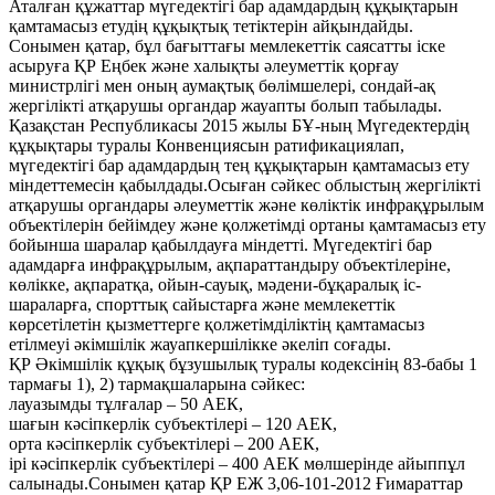
Аталған құжаттар мүгедектігі бар адамдардың құқықтарын
қамтамасыз етудің құқықтық тетіктерін айқындайды.
Сонымен қатар, бұл бағыттағы мемлекеттік саясатты іске
асыруға ҚР Еңбек және халықты әлеуметтік қорғау
министрлігі мен оның аумақтық бөлімшелері, сондай-ақ
жергілікті атқарушы органдар жауапты болып табылады.
Қазақстан Республикасы 2015 жылы БҰ-ның Мүгедектердің
құқықтары туралы Конвенциясын ратификациялап,
мүгедектігі бар адамдардың тең құқықтарын қамтамасыз ету
міндеттемесін қабылдады.Осыған сәйкес облыстың жергілікті
атқарушы органдары әлеуметтік және көліктік инфрақұрылым
объектілерін бейімдеу және қолжетімді ортаны қамтамасыз ету
бойынша шаралар қабылдауға міндетті. Мүгедектігі бар
адамдарға инфрақұрылым, ақпараттандыру объектілеріне,
көлікке, ақпаратқа, ойын-сауық, мәдени-бұқаралық іс-
шараларға, спорттық сайыстарға және мемлекеттік
көрсетілетін қызметтерге қолжетімділіктің қамтамасыз
етілмеуі әкімшілік жауапкершілікке әкеліп соғады.
ҚР Әкімшілік құқық бұзушылық туралы кодексінің 83-бабы 1
тармағы 1), 2) тармақшаларына сәйкес:
лауазымды тұлғалар – 50 АЕК,
шағын кәсіпкерлік субъектілері – 120 АЕК,
орта кәсіпкерлік субъектілері – 200 АЕК,
ірі кәсіпкерлік субъектілері – 400 АЕК мөлшерінде айыппұл
салынады.Сонымен қатар ҚР ЕЖ 3,06-101-2012 Ғимараттар