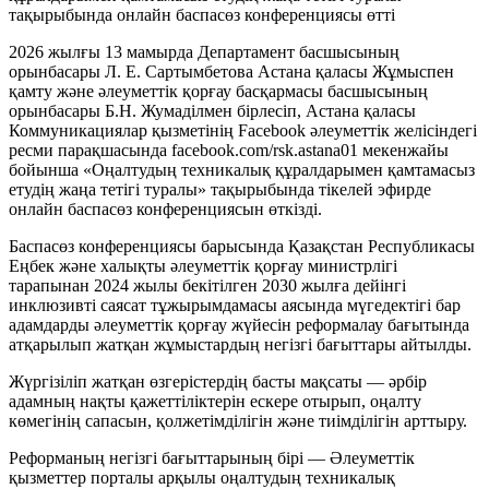
2026 жылғы 13 мамырда Департамент басшысының
орынбасары Л. Е. Сартымбетова Астана қаласы Жұмыспен
қамту және әлеуметтік қорғау басқармасы басшысының
орынбасары Б.Н. Жумаділмен бірлесіп, Астана қаласы
Коммуникациялар қызметінің Facebook әлеуметтік желісіндегі
ресми парақшасында facebook.com/rsk.astana01 мекенжайы
бойынша «Оңалтудың техникалық құралдарымен қамтамасыз
етудің жаңа тетігі туралы» тақырыбында тікелей эфирде
онлайн баспасөз конференциясын өткізді.
Баспасөз конференциясы барысында Қазақстан Республикасы
Еңбек және халықты әлеуметтік қорғау министрлігі
тарапынан 2024 жылы бекітілген 2030 жылға дейінгі
инклюзивті саясат тұжырымдамасы аясында мүгедектігі бар
адамдарды әлеуметтік қорғау жүйесін реформалау бағытында
атқарылып жатқан жұмыстардың негізгі бағыттары айтылды.
Жүргізіліп жатқан өзгерістердің басты мақсаты — әрбір
адамның нақты қажеттіліктерін ескере отырып, оңалту
көмегінің сапасын, қолжетімділігін және тиімділігін арттыру.
Реформаның негізгі бағыттарының бірі — Әлеуметтік
қызметтер порталы арқылы оңалтудың техникалық