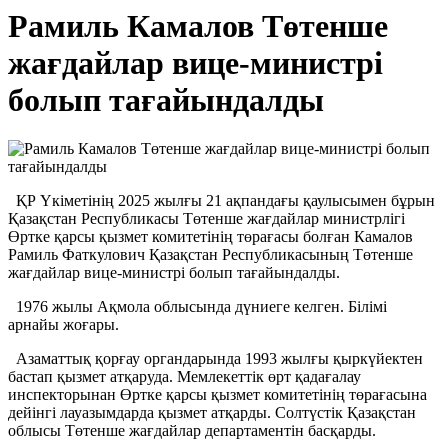
Рамиль Камалов Төтенше
жағдайлар вице-министрі
болып тағайындалды
ҚР Үкіметінің 2025 жылғы 21 ақпандағы қаулысымен бұрын
Қазақстан Республикасы Төтенше жағдайлар министрлігі
Өртке қарсы қызмет комитетінің төрағасы болған Камалов
Рамиль Фаткулович Қазақстан Республикасының Төтенше
жағдайлар вице-министрі болып тағайындалды.
1976 жылы Ақмола облысында дүниеге келген. Білімі
арнайы жоғары.
Азаматтық қорғау органдарында 1993 жылғы қыркүйектен
бастап қызмет атқаруда. Мемлекеттік өрт қадағалау
инспекторынан Өртке қарсы қызмет комитетінің төрағасына
дейінгі лауазымдарда қызмет атқарды. Солтүстік Қазақстан
облысы Төтенше жағдайлар департаментін басқарды.