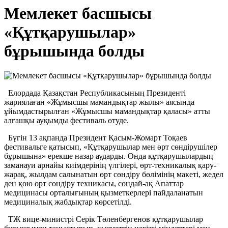
Мемлекет басшысы
«Құтқарушылар»
бұрышында болды
Елордада Қазақстан Республикасының Президенті
жариялаған «Жұмысшы мамандықтар жылы» аясында
ұйымдастырылған «Жұмысшы мамандықтар қаласы» атты
алғашқы ауқымды фестиваль өтуде.
Бүгін 13 ақпанда Президент Қасым-Жомарт Тоқаев
фестивальге қатысып, «Құтқарушылар мен өрт сөндірушілер
бұрышына» ерекше назар аударды. Онда құтқарушылардың
заманауи арнайы киімдерінің үлгілері, өрт-техникалық қару-
жарақ, жылдам салынатын өрт сөндіру бөлімінің макеті, жедел
ден қою өрт сөндіру техникасы, сондай-ақ Апаттар
медицинасы орталығының қызметкерлері пайдаланатын
медициналық жабдықтар көрсетілді.
ТЖ вице-министрі Серік Төленбергенов құтқарушылар