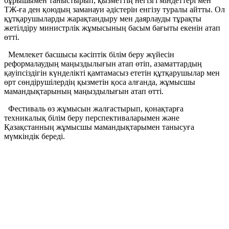
бұрышымен таныстырып, қызметтің негізгі міндеттері мен
ТЖ-ға ден қоюдың заманауи әдістерін енгізу туралы айтты. Ол
құтқарушыларды жарақтандыру мен даярлауды тұрақты
жетілдіру министрлік жұмысының басым бағыты екенін атап
өтті.
Мемлекет басшысы кәсіптік білім беру жүйесін
реформалаудың маңыздылығын атап өтіп, азаматтардың
қауіпсіздігін күнделікті қамтамасыз ететін құтқарушылар мен
өрт сөндірушілердің қызметін қоса алғанда, жұмысшы
мамандықтарының маңыздылығын атап өтті.
Фестиваль өз жұмысын жалғастырып, қонақтарға
техникалық білім беру перспективаларымен және
Қазақстанның жұмысшы мамандықтарымен танысуға
мүмкіндік береді.