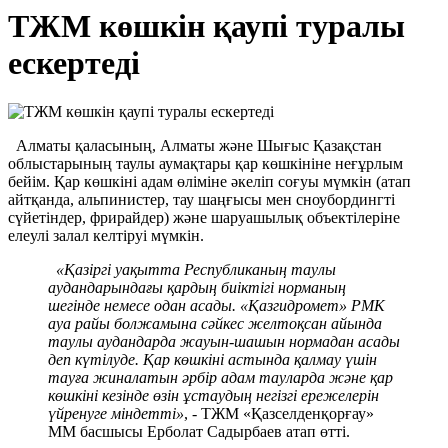
ТЖМ көшкін қаупі туралы
ескертеді
Алматы қаласының, Алматы және Шығыс Қазақстан
облыстарының таулы аумақтары қар көшкініне неғұрлым
бейім. Қар көшкіні адам өліміне әкеліп соғуы мүмкін (атап
айтқанда, альпинистер, тау шаңғысы мен сноубордингті
сүйетіндер, фрирайдер) және шаруашылық объектілеріне
елеулі залал келтіруі мүмкін.
«Қазіргі уақытта Республиканың таулы
аудандарындағы қардың биіктігі норманың
шегінде немесе одан асады. «Қазгидромет» РМК
ауа райы болжамына сәйкес желтоқсан айында
таулы аудандарда жауын-шашын нормадан асады
деп күтілуде. Қар көшкіні астында қалмау үшін
тауға жиналатын әрбір адам тауларда және қар
көшкіні кезінде өзін ұстаудың негізгі ережелерін
үйренуге міндетті»
, - ТЖМ «Қазселденқорғау»
ММ басшысы Ерболат Садырбаев атап өтті.