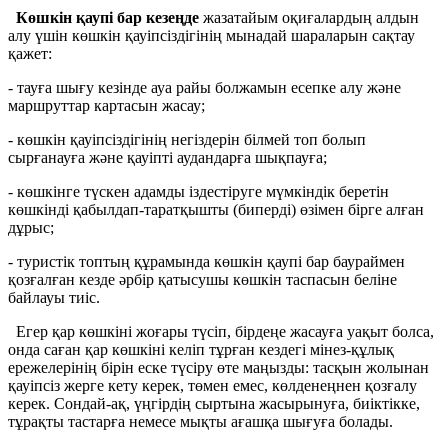
Көшкін қаупі бар кезеңде
жазатайым оқиғалардың алдын
алу үшін көшкін қауіпсіздігінің мынадай шараларын сақтау
қажет:
- тауға шығу кезінде ауа райы болжамын есепке алу және
маршруттар картасын жасау;
- көшкін қауіпсіздігінің негіздерін білмей топ болып
сырғанауға және қауіпті аудандарға шықпауға;
- көшкінге түскен адамды іздестіруге мүмкіндік беретін
көшкінді қабылдап-таратқышты (биперді) өзімен бірге алған
дұрыс;
- туристiк топтың құрамында көшкiн қаупi бар баураймен
қозғалған кезде әрбiр қатысушы көшкiн таспасын белiне
байлауы тиiс.
Егер қар көшкіні жоғары түсіп, бірдеңе жасауға уақыт болса,
онда саған қар көшкіні келіп тұрған кездегі мінез-құлық
ережелерінің бірін еске түсіру өте маңызды: тасқын жолынан
қауіпсіз жерге кету керек, төмен емес, көлденеңнен қозғалу
керек. Сондай-ақ, үңгірдің сыртына жасырынуға, биіктікке,
тұрақты тастарға немесе мықты ағашқа шығуға болады.