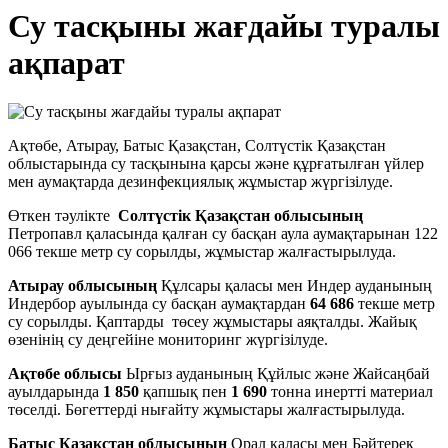
Су тасқыны жағдайы туралы
ақпарат
Ақтөбе, Атырау, Батыс Қазақстан, Солтүстік Қазақстан
облыстарында су тасқынына қарсы және құрғатылған үйлер
мен аумақтарда дезинфекциялық жұмыстар жүргізілуде.
Өткен тәулікте
Солтүстік Қазақстан облысының
Петропавл қаласында қалған су басқан аула аумақтарынан 122
066 текше метр су сорылды, жұмыстар жалғастырылуда.
Атырау облысының
Құлсары қаласы мен Индер ауданының
Индербор ауылында су басқан аумақтардан
64 686
текше метр
су сорылды. Қаптарды төсеу жұмыстары аяқталды. Жайық
өзенінің су деңгейіне мониторинг жүргізілуде.
Ақтөбе облысы
Ырғыз ауданының Құйлыс және Жайсаңбай
ауылдарында
1 850
қапшық пен
1 690
тонна инертті материал
төселді. Бөгеттерді нығайту жұмыстары жалғастырылуда.
Батыс Қазақстан облысының
Орал қаласы мен Бәйтерек