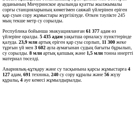
ауданының Мичуринское ауылында қуатты жылжымалы
сорғы станцияларының көмегімен саяжай үйлерінен еріген
қар суын сору жұмыстары жүргізілуде. Өткен тәулікте 245
мың текше метр су сорылды.
Республика бойынша эвакуацияланған
61 377
адам өз
үйлеріне оралды.
5 435 адам
уақытша орналасу пункттерінде
қалуда.
23,9 млн
артық еріген қар суы сорлып,
11 300
жеке
тұрғын үй мен
3 602
аула аумағынан судың бағыты бұрылып,
су сорылды.
8 млн
артық қапшық және
1,5 млн
тонна инертті
материал төселді.
Авариялық-құтқару және су тасқынына қарсы жұмыстарға
4
127
адам,
691
техника,
240
су сору құралы және
56
жүзу
құралы
, 4
әуе кемесі жұмылдырылды.