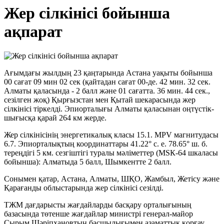
Жер сілкінісі бойынша
ақпарат
Ағымдағы жылдың 23 қаңтарында Астана уақыты бойынша
00 сағат 09 мин 02 сек (қайтадан сағат 00-де. 42 мин. 32 сек.
Алматы қаласында - 2 балл және 01 сағатта. 36 мин. 44 сек.,
сезілген жоқ) Қырғызстан мен Қытай шекарасында жер
сілкінісі тіркелді. Эпиорталығы Алматы қаласынан оңтүстік-
шығысқа қарай 264 км жерде.
Жер сілкінісінің энергетикалық класы 15.1. MPV магнитудасы
6.7. Эпиорталықтың координаттары 41.22° с. е. 78.65° ш. б.
тереңдігі 5 км. сезгіштігі туралы мәліметтер (МЅК-64 шкаласы
бойынша): Алматыда 5 балл, Шымкентте 2 балл.
Сонымен қатар, Астана, Алматы, ШҚО, Жамбыл, Жетісу және
Қарағанды облыстарында жер сілкінісі сезілді.
ТЖМ дағдарысты жағдайларды басқару орталығының
базасында төтенше жағдайлар министрі генерал-майор
Сырым Шәріпхановтың басшылығымен азаматтық қорғау