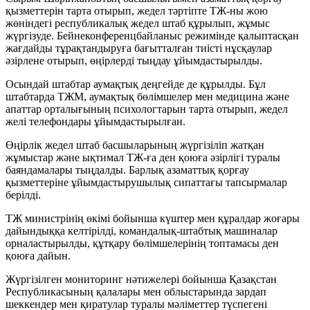
қызметтерін тарта отырып, жедел тәртіпте ТЖ-ны жою
жөніндегі республикалық жедел штаб құрылып, жұмыс
жүргізуде. Бейнеконференцбайланыс режимінде қалыптасқан
жағдайды тұрақтандыруға бағытталған тиісті нұсқаулар
әзірлене отырып, өңірлерді тыңдау ұйымдастырылды.
Осындай штабтар аумақтық деңгейде де құрылды. Бұл
штабтарда ТЖМ, аумақтық бөлімшелер мен медицина және
апаттар орталығының психологтарын тарта отырып, жедел
желі телефондары ұйымдастырылған.
Өңірлік жедел штаб басшыларының жүргізіліп жатқан
жұмыстар және ықтимал ТЖ-ға ден қоюға әзірлігі туралы
баяндамалары тыңдалды. Барлық азаматтық қорғау
қызметтеріне ұйымдастырушылық сипаттағы тапсырмалар
берілді.
ТЖ министрінің өкімі бойынша күштер мен құралдар жоғары
дайындыққа келтірілді, командалық-штабтық машиналар
орналастырылды, құтқару бөлімшелерінің топтамасы ден
қоюға дайын.
Жүргізілген мониторинг нәтижелері бойынша Қазақстан
Республикасының қалалары мен облыстарында зардап
шеккендер мен қиратулар туралы мәліметтер түспегені