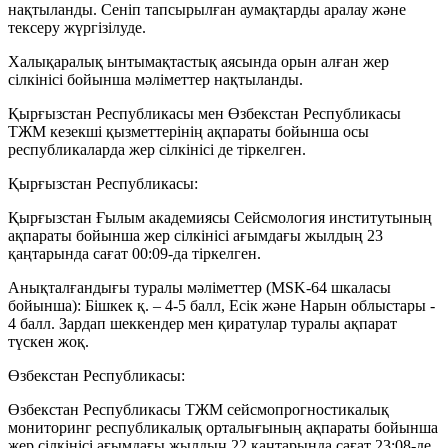
нақтыланды. Сеніп тапсырылған аумақтарды аралау және
тексеру жүргізілуде.
Халықаралық ынтымақтастық аясында орын алған жер
сілкінісі бойынша мәліметтер нақтыланды.
Қырғызстан Республикасы мен Өзбекстан Республикасы
ТЖМ кезекші қызметтерінің ақпараты бойынша осы
республикаларда жер сілкінісі де тіркелген.
Қырғызстан Республикасы:
Қырғызстан Ғылым академиясы Сейсмология институтының
ақпараты бойынша жер сілкінісі ағымдағы жылдың 23
қаңтарында сағат 00:09-да тіркелген.
Анықталғандығы туралы мәліметтер (MSK-64 шкаласы
бойынша): Бішкек қ. – 4-5 балл, Есік және Нарын облыстары -
4 балл. Зардап шеккендер мен қиратулар туралы ақпарат
түскен жоқ.
Өзбекстан Республикасы:
Өзбекстан Республикасы ТЖМ сейсмопрогностикалық
мониторинг республикалық орталығының ақпараты бойынша
жер сілкінісі ағымдағы жылдың 22 қаңтарында сағат 23:08-де