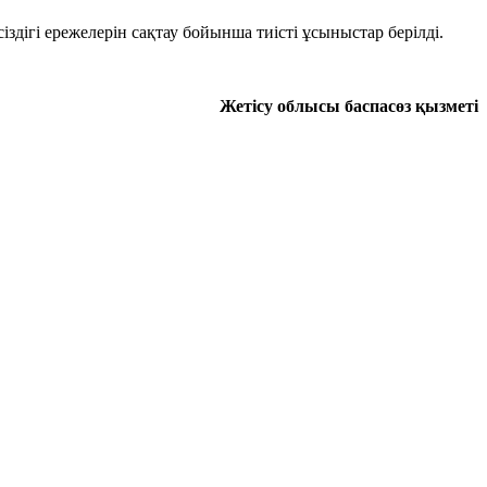
здігі ережелерін сақтау бойынша тиісті ұсыныстар берілді.
Жетісу облысы баспасөз қызметі