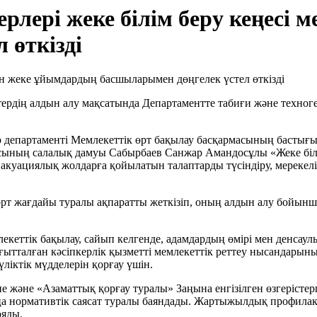
лері жеке білім беру кеңесі 
 өткізді
тердің алдын алу мақсатында Департаментте табиғи және техног
 департаменті Мемлекеттік өрт бақылау басқармасының бастығы
сының салалық дамуы Сабырбаев Санжар Амандосұлы «Жеке білі
куациялық жолдарға қойылатын талаптарды түсіндіру, мерекелік і
өрт жағдайы туралы ақпаратты жеткізіп, оның алдын алу бойын
екеттік бақылау, сайып келгенде, адамдардың өмірі мен денсаул
бағытталған кәсіпкерлік қызметті мемлекеттік реттеу нысандары
ліктік мүдделерін қорғау үшін.
е және «Азаматтық қорғау туралы» Заңына енгізілген өзгерістер
 нормативтік саясат туралы баяндады. Жартыжылдық профилактик
ояды.