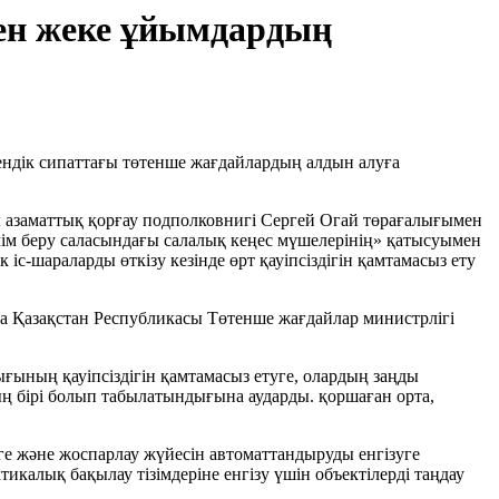
мен жеке ұйымдардың
ендік сипаттағы төтенше жағдайлардың алдын алуға
 азаматтық қорғау подполковнигі Сергей Огай төрағалығымен
м беру саласындағы салалық кеңес мүшелерінің» қатысуымен
с-шараларды өткізу кезінде өрт қауіпсіздігін қамтамасыз ету
ша Қазақстан Республикасы Төтенше жағдайлар министрлігі
ығының қауіпсіздігін қамтамасыз етуге, олардың заңды
ның бірі болып табылатындығына аударды. қоршаған орта,
ге және жоспарлау жүйесін автоматтандыруды енгізуге
алық бақылау тізімдеріне енгізу үшін объектілерді таңдау