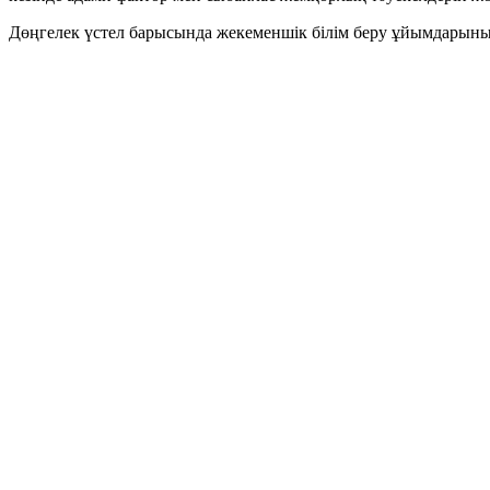
Дөңгелек үстел барысында жекеменшік білім беру ұйымдарының ө