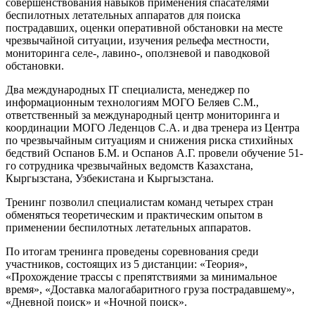
совершенствования навыков применения спасателями
беспилотных летательных аппаратов для поиска
пострадавших, оценки оперативной обстановки на месте
чрезвычайной ситуации, изучения рельефа местности,
мониторинга селе-, лавино-, оползневой и паводковой
обстановки.
Два международных IT специалиста, менеджер по
информационным технологиям МОГО Беляев С.М.,
ответственный за международный центр мониторинга и
координации МОГО Леденцов С.А. и два тренера из Центра
по чрезвычайным ситуациям и снижения риска стихийных
бедствий Оспанов Б.М. и Оспанов А.Г. провели обучение 51-
го сотрудника чрезвычайных ведомств Казахстана,
Кыргызстана, Узбекистана и Кыргызстана.
Тренинг позволил специалистам команд четырех стран
обменяться теоретическим и практическим опытом в
применении беспилотных летательных аппаратов.
По итогам тренинга проведены соревнования среди
участников, состоящих из 5 дистанции: «Теория»,
«Прохождение трассы с препятствиями за минимальное
время», «Доставка малогабаритного груза пострадавшему»,
«Дневной поиск» и «Ночной поиск».