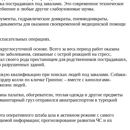
ка пострадавших под завалами. Это современное техническое
цебиение и любые другие слабоуловимые шумы.
рументы, гидравлические домкраты, пневмодомкраты,
 медикаменты для оказания своевременной медицинской помощи
спасательных операциях.
глосуточной основе. Всего за весь период работ оказана
 заболевания, связанные с острой реакцией на стресс,
тал своего рода пристанищем для родственников пострадавших,
ди разрушенных зданий.
сокую квалификацию при поисках людей под завалами. Собаки-
ордер колли по кличке Гринпис – вместе с кинологами-
 жизни людей.
ны палатки, обогреватели, теплая одежда и другие предметы
манитарный груз отправился авиатранспортом в турецкий
ота оперативного штаба шла в активном режиме с самого
бходимой информации; прогнозирование развития ЧС и их