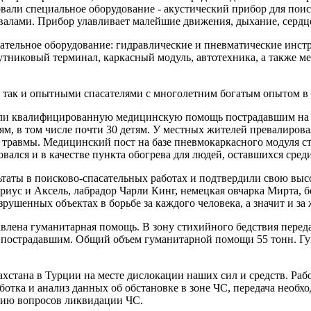
вали специальное оборудование - акустический прибор для поис
авалами. Прибор улавливает малейшие движения, дыхание, серд
ательное оборудование: гидравлические и пневматические инст
путниковый терминал, каркасный модуль, автотехника, а также
 так и опытными спасателями с многолетним богатым опытом в 
и квалифицированную медицинскую помощь пострадавшим на кру
, в том числе почти 30 детям. У местных жителей превалировали
 травмы. Медицинский пост на базе пневмокаркасного модуля с
вался и в качестве пункта обогрева для людей, оставшихся сре
ьтаты в поисково-спасательных работах и подтвердили свою вы
иус и Аксель, лабрадор Чарли Кинг, немецкая овчарка Мирта, б
рушенных объектах в борьбе за каждого человека, а значит и за
влена гуманитарная помощь. В зону стихийного бедствия переда
 пострадавшим. Общий объем гуманитарной помощи 55 тонн. Гу
хстана в Турции на месте дислокации наших сил и средств. Раб
аботка и анализ данных об обстановке в зоне ЧС, передача нео
нию вопросов ликвидации ЧС.