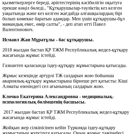
қызметкерлерге береді, әріптестерінің кәсібилігін оқытуға
ерекше көңіл бөледі., "Құтқарушылар-тәуліктің кез келген
уақытында және кез келген жағдайда алғашқылардың бірі
болып көмекке баратын адамдар. Мен үшін құтқарушы-бұл
мамандық емес, өмір салты", - деп атап өтті Павел
Валентинович.
Исмаил Жан Мұратұлы - бас құтқарушы.
2018 жылдан бастап ҚР ТЖМ Республикалық жедел-құтқару
жасағында жұмыс істейді.
Газиантеп қаласында іздеу-құтқару жұмыстарына қатысады.
Жұмыс кезеңінде әртүрлі ТЖ салдарын жою бойынша
авариялық-құтқару жұмыстарына бірнеше рет қатысты: Кіші
Алматы өзеніндегі сел ағынының салдарын жою.
Клочко Екатерина Александровна - медициналық-
психологиялық бөлімшенің басшысы.
2017 жылдан бастап ҚР ТЖМ Республикалық жедел-құтқару
жасағында жұмыс істейді.
Жойқын жер сілкінісінен кейін Түркияда іздеу-құтқару
жұмыстарын жүргізуге қатысады. Оның жұмыс тәжірибесі,