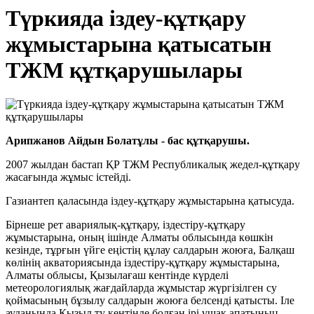
Түркияда іздеу-құтқару
жұмыстарына қатысатын
ТЖМ құтқарушылары
Арипжанов Айдын Болатұлы - бас құтқарушы.
2007 жылдан бастап ҚР ТЖМ Республикалық жедел-құтқару
жасағында жұмыс істейді.
Газиантеп қаласында іздеу-құтқару жұмыстарына қатысуда.
Бірнеше рет авариялық-құтқару, іздестіру-құтқару
жұмыстарына, оның ішінде Алматы облысында көшкін
кезінде, тұрғын үйге еңістің құлау салдарын жоюға, Балқаш
көлінің акваториясында іздестіру-құтқару жұмыстарына,
Алматы облысы, Қызылағаш кентінде күрделі
метеорологиялық жағдайларда жұмыстар жүргізілген су
қоймасының бұзылу салдарын жоюға белсенді қатысты. Іле
ауданында Қызыл ту кентінде болған ірі ұшақ апатының