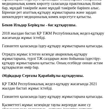
медициналық көмек көрсету саласында практикалық білімі
бар, мұндай тәжірибе және мұндай тәжірибе бәрінен алыс.
Бірнеше рет апаттық-құтқару жұмыстарына және зардап
шеккендерге медициналық көмек көрсетуге қатысты.
Беков Ильдар Берікұлы - бас құтқарушы.
2018 жылдан бастап ҚР ТЖМ Республикалық жедел-құтқару
жасағында жұмыс істейді.
Газиантеп қаласында іздеу-құтқару жұмыстарына қатысады.
Отрядта жұмыс істеген кезеңде авариялық-құтқару
жұмыстарына, түрлі ТЖ салдарын жою бойынша іздестіру-
құтқару жұмыстарына қатысты. Оның есебінде оннан астам
құтқарылған өмір бар.
Әбдіқадыр Серғазы Қарабайұлы-құтқарушы.
ҚР ТЖМ Республикалық жедел-құтқару жасағында 2021
жылдан бастап жұмыс істейді.
Газиантеп қаласында іздеу-құтқару жұмыстарына қатысады.
Қызметтегі жұмыс кезеңінде таулы жерлерде және су