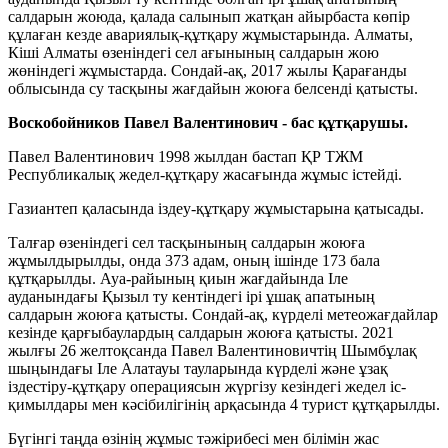
салдарын жоюда, қалада салынып жатқан айырбаста көпір
құлаған кезде авариялық-құтқару жұмыстарында. Алматы,
Кіші Алматы өзеніндегі сел ағынының салдарын жою
жөніндегі жұмыстарда. Сондай-ақ, 2017 жылы Қарағанды
облысында су тасқыны жағдайын жоюға белсенді қатысты.
Воскобойников Павел Валентинович - бас құтқарушы.
Павел Валентинович 1998 жылдан бастап ҚР ТЖМ
Республикалық жедел-құтқару жасағында жұмыс істейді.
Газиантеп қаласында іздеу-құтқару жұмыстарына қатысады.
Талғар өзеніндегі сел тасқынының салдарын жоюға
жұмылдырылды, онда 373 адам, оның ішінде 173 бала
құтқарылды. Ауа-райының қиын жағдайында Іле
ауданындағы Қызыл ту кентіндегі ірі ұшақ апатының
салдарын жоюға қатысты. Сондай-ақ, күрделі метеожағдайлар
кезінде қарғыбаулардың салдарын жоюға қатысты. 2021
жылғы 26 желтоқсанда Павел Валентиновичтің Шымбұлақ
шыңындағы Іле Алатауы тауларында күрделі және ұзақ
іздестіру-құтқару операциясын жүргізу кезіндегі жедел іс-
қимылдары мен кәсібилігінің арқасында 4 турист құтқарылды.
Бүгінгі таңда өзінің жұмыс тәжірибесі мен білімін жас