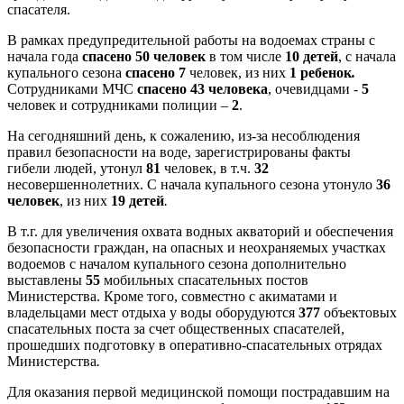
спасателя.
В рамках предупредительной работы на водоемах страны с
начала года
спасено
50 человек
в том числе
10 детей
, с начала
купального сезона
спасено 7
человек, из них
1 ребенок
.
Сотрудниками МЧС
спасено 43 человека
, очевидцами -
5
человек и сотрудниками полиции –
2
.
На сегодняшний день, к сожалению, из-за несоблюдения
правил безопасности на воде, зарегистрированы факты
гибели людей, утонул
81
человек, в т.ч.
32
несовершеннолетних. С начала купального сезона утонуло
36
человек
, из них
19 детей
.
В т.г. для увеличения охвата водных акваторий и обеспечения
безопасности граждан, на опасных и неохраняемых участках
водоемов с началом купального сезона дополнительно
выставлены
55
мобильных спасательных постов
Министерства. Кроме того, совместно с акиматами и
владельцами мест отдыха у воды оборудуются
377
объектовых
спасательных поста за счет общественных спасателей,
прошедших подготовку в оперативно-спасательных отрядах
Министерства
.
Для оказания первой медицинской помощи пострадавшим на