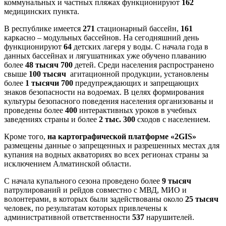
коммунальных и частных пляжах функционируют
162
медицинских пункта.
В республике имеется
271
стационарный бассейн,
161
каркасно – модульных бассейнов. На сегодняшний день
функционируют
64
детских лагеря у воды. С начала года в
данных бассейнах и лягушатниках уже обучено плаванию
более
48 тысяч 700
детей. Среди населения распространено
свыше
100 тысяч
агитационной продукции, установлены
более
1 тысячи 700
предупреждающих и запрещающих
знаков безопасности на водоемах. В целях формирования
культуры безопасного поведения населения организованы и
проведены более
400
интерактивных уроков в учебных
заведениях страны и более
2 тыс. 300
сходов с населением.
Кроме того,
на картографической платформе «2GIS»
размещены данные о запрещенных и разрешенных местах для
купания на водных акваториях во всех регионах страны за
исключением Алматинской области.
С начала купального сезона проведено более
9 тысяч
патрулирований и рейдов совместно с МВД, МИО и
волонтерами, в которых были задействованы около
25 тысяч
человек, по результатам которых привлечены к
административной ответственности
537
нарушителей.