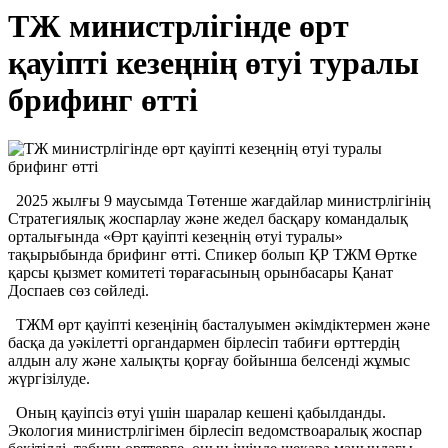
ТЖ министрлігінде өрт
қауіпті кезеңнің өтуі туралы
брифинг өтті
2025 жылғы 9 маусымда Төтенше жағдайлар министрлігінің
Стратегиялық жоспарлау және жедел басқару командалық
орталығында «Өрт қауіпті кезеңнің өтуі туралы»
тақырыбында брифинг өтті. Спикер болып ҚР ТЖМ Өртке
қарсы қызмет комитеті төрағасының орынбасары Қанат
Доспаев сөз сөйледі.
ТЖМ өрт қауіпті кезеңінің басталуымен әкімдіктермен және
басқа да уәкілетті органдармен бірлесіп табиғи өрттердің
алдын алу және халықты қорғау бойынша белсенді жұмыс
жүргізілуде.
Оның қауіпсіз өтуі үшін шаралар кешені қабылданды.
Экология министрлігімен бірлесіп ведомствоаралық жоспар