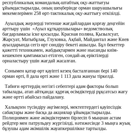
республикалық командалық-штабтық оқу-жаттығуы
ұйымдастырылды, оның шеңберінде орман шаруашылығы
мекемелерімен 258 өрт-тактикалық оқу-жаттығу өткізілді.
Ауылдық жерлерді төтенше жағдайлардан қорғау деңгейін
арттыру үшін «Ауыл құтқарушылары» ведомстволық
бағдарламасы іске қосылды. Красная поляна, Қызылсуат,
Жарсуат, Матыбұлақ, Глуховка, Ақбай, Майдантал және Киев
ауылдарында сегіз өрт сөндіру бекеті ашылды. Бұл бекеттер
қажетті техникамен, жабдықтармен және нысанды киім-
кешекпен қамтамасыз етілген, сондай-ақ еріктілерді
орналастыру үшін жағдай жасалған.
Сонымен қатар өрт қауіпті кезең басталғаннан бері 140
орман өрті, 8 дала өрті және 1 113 дала жануы тіркелді.
Табиғи өрттердің негізгі себептері адам факторы болып
табылады, атап айтқанда: құрғақ өсімдіктерді рұқсатсыз жағу
және өртті абайсыз пайдалану.
Халықпен түсіндіру әңгімелері, мектептердегі қауіпсіздік
сабақтары және басқа да акциялар ұйымдастырылды.
Полициямен және әкімдіктермен бірлесіп 6 мыңнан астам
рейдтер мен патрульдеу жүргізілді, нәтижесінде 3 мыңға жуық
бұзушы адам әкімшілік жауапкершілікке тартылды.