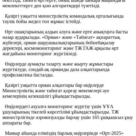
бекітілді, табиғи өрттерге, оның ішінде шекара маңындағы
мемлекеттерге ден қою алгоритмдері түзетілді.
Қазіргі уақытта министрліктің командалық орталығында
тәулік бойы жедел топ жұмыс істейді.
Өрт ошақтарының алдын алуға және ерте анықтауға басты
назар аударылады. «Орман» және «Табиғат» ақпараттық
жүйелері, орман шаруашылықтарының бейнебақылау
деректері, космомониторинг және ТЖ ГАЖ арқылы өрт
жағдайына мониторинг жүргізіледі.
Өңірлерде аумақты тазарту және жырту жұмыстары
жүргізілуде, сондай-ақ орманды дала алқаптарында
профилактика басталды.
Қазіргі уақытта орман алқаптары бар өңірлерде
Министрліктің және табиғат қорғау мекемелері әуе
кемелерінің кезекшілігі ұйымдастырылды.
Өңірлердегі ахуалға мониторинг жүргізу үшін ҰҰА
ұшуларының тікелей көрсетілімі ұйымдастырылды. ТЖ
министрлігінде аэровизуалды барлау үшін 165 ұшқышсыз ұшу
аппараты бар.
Мамыр айында еліміздің барлық өңірлерінде «Өрт-2025»