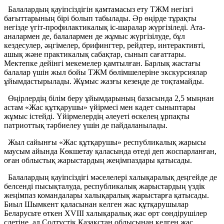
Балалардың қауіпсіздігін қамтамасыз ету ТЖМ негізгі
бағыттарының бірі болып табылады. Әр өңірде тұрақты
негізде үгіт-профилактикалық іс-шаралар жүргізіледі. Ата-
аналармен де, балалармен де жұмыс жүргізілуде, бұл
кездесулер, әңгімелер, брифингтер, рейдтер, интерактивті,
ашық және практикалық сабақтар, сынып сағаттары.
Мектепке дейінгі мекемелер қамтылған. Барлық жастағы
балалар үшін жыл бойы ТЖМ бөлімшелеріне экскурсиялар
ұйымдастырылады. Жұмыс жазғы кезеңде де тоқтамайды.
Өңірлердің білім беру ұйымдарының базасында 2,5 мыңнан
астам «Жас құтқарушы» үйірмесі мен кадет сыныптары
жұмыс істейді. Үйірмелердің әлеуеті өскелең ұрпақты
патриоттық тәрбиелеу үшін де пайдаланылады.
Жыл сайынғы «Жас құтқарушы» республикалық жарысы
маусым айында Көкшетау қаласында өтеді деп жоспарланған,
оған облыстық жарыстардың жеңімпаздары қатысады.
Балалардың қауіпсіздігі мәселелері халықаралық деңгейде де
белсенді пысықталуда, республикалық жарыстардың үздік
жеңімпаз командалары халықаралық жарыстарға қатысады.
Биыл Шымкент қаласынан келген жас құтқарушылар
Беларусьте өткен XVIII халықаралық жас өрт сөндірушілер
слетіне, ал Солтүстік Қазақстан облысынан келген жас