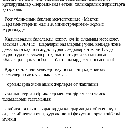
құтқарушылар Әзербайжанда өткен халықаралық жарыстарға
қатысады.
Республиканың барлық мектептерінде «Мектеп
Парламенттерінің жас ТЖ министрлерімен» жұмыс
жүргізілуде.
Халықаралық балаларды қорғау күнін ауқымды мерекелеу
аясында ТЖМ іс – шаралары балалардың үйде, көшеде және
демалыста қауіпсіз жүріс-тұрыс дағдыларын және ТЖ-да
жүріс-тұрыс ережелерін қалыптастыруға бағытталған
«Балалардың қауіпсіздігі – басты назарда» ұранымен өтті.
Қорытындылай келе, өрт қауіпсіздігінің қарапайым
ережелерін сақтауға шақырамыз:
- ормандарда және ашық жерлерде от жақпаңыз;
- жанып тұрған сіріңкелер мен сөндірілмеген темекі
тұқылдарын тастамаңыз;
- табиғатта шыны ыдыстарды қалдырмаңыз, өйткені күн
сәулесі әйнектен өтіп, құрғақ шөпті фокустап, өртеп жіберуі
мүмкін;