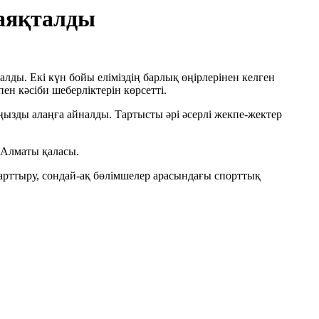
 аяқталды
лды. Екі күн бойы еліміздің барлық өңірлерінен келген
н кәсіби шеберліктерін көрсетті.
ызды алаңға айналды. Тартысты әрі әсерлі жекпе-жектер
 Алматы қаласы.
 арттыру, сондай-ақ бөлімшелер арасындағы спорттық