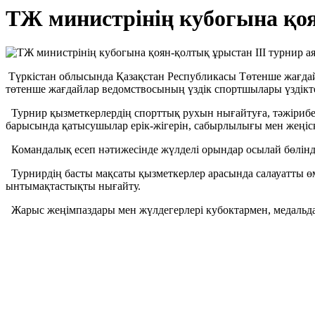
ТЖ министрінің кубогына қоя
Түркістан облысында Қазақстан Республикасы Төтенше жағдайла
төтенше жағдайлар ведомствосының үздік спортшылары үздіктер 
Турнир қызметкерлердің спорттық рухын нығайтуға, тәжірибе 
барысында қатысушылар ерік-жігерін, сабырлылығы мен жеңіс
Командалық есеп нәтижесінде жүлделі орындар осылай бөлінді:
Турнирдің басты мақсаты қызметкерлер арасында салауатты өм
ынтымақтастықты нығайту.
Жарыс жеңімпаздары мен жүлдегерлері кубоктармен, медальд