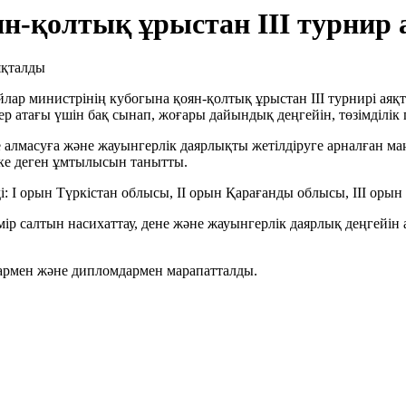
н-қолтық ұрыстан III турнир
р министрінің кубогына қоян-қолтық ұрыстан III турнирі аяқта
атағы үшін бақ сынап, жоғары дайындық деңгейін, төзімділік пе
алмасуға және жауынгерлік даярлықты жетілдіруге арналған маң
ке деген ұмтылысын танытты.
 І орын Түркістан облысы, ІІ орын Қарағанды облысы, ІІІ орын
ір салтын насихаттау, дене және жауынгерлік даярлық деңгейін
армен және дипломдармен марапатталды.