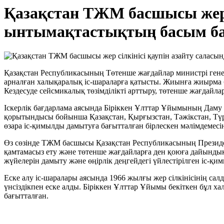
Қазақстан ТЖМ басшысы жер с
ынтымақтастықтың басым б
Қазақстан Республикасының Төтенше жағдайлар министрі генер
арналған халықаралық іс-шараларға қатысты. Жиынға жиырма
Кездесуде сейсмикалық төзімділікті арттыру, төтенше жағдайла
Іскерлік бағдарлама аясында Біріккен Ұлттар Ұйымының Даму 
қорытындысы бойынша Қазақстан, Қырғызстан, Тәжікстан, Тү
өзара іс-қимылды дамытуға бағытталған бірлескен мәлімдемесі
Өз сөзінде ТЖМ басшысы Қазақстан Республикасының Президе
қамтамасыз ету және төтенше жағдайларға ден қоюға дайындық 
жүйелерін дамыту және өңірлік деңгейдегі үйлестірілген іс-қим
Еске алу іс-шаралары аясында 1966 жылғы жер сілкінісінің са
үнсіздікпен еске алды. Біріккен Ұлттар Ұйымы бекіткен бұл х
бағытталған.