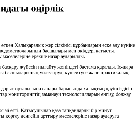
ндағы өңірлік
ткен Халықаралық жер сілкінісі құрбандарын еске алу күніне
 ведомстволарының басшылары мен өкілдері қатысты.
у мәселелеріне ерекше назар аударылды.
басқару жүйесін нығайту жөніндегі бастама қаралды. Іс-шара
ры басшыларының үйлестіруді күшейтуге және практикалық
арыс орталығына сапары барысында халықтың қауіпсіздігін
тар мониторингтің заманауи технологияларын енгізу, болжау
сімі өтті. Қатысушылар қаза тапқандарды бір минут
ы қорғау деңгейін арттыру мәселелеріне назар аударуға