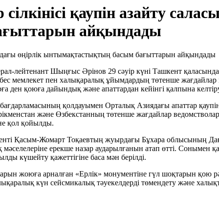
ілкінісі қаупін азайту саласы
ағыттарын айқындады
ал-лейтенант Шыңғыс Әрінов 29 сәуір күні Ташкент қаласында ө
 бес мемлекет пен халықаралық ұйымдардың төтенше жағдайлар
рға ден қоюға дайындық және апаттардан кейінгі қалпына келтір
бағдарламасының қолдауымен Орталық Азиядағы апаттар қаупін 
рікменстан және Өзбекстанның төтенше жағдайлар ведомствола
не қол қойылды.
нті Қасым-Жомарт Тоқаевтың жуырдағы Бұхара облысының Дағд
мәселелеріне ерекше назар аударылғанын атап өтті. Сонымен қа
ылды күшейту қажеттігіне баса мән берілді.
лдарын жоюға арналған «Ерлік» монументіне гүл шоқтарын қою рә
алықаралық күн сейсмикалық тәуекелдерді төмендету және халықт