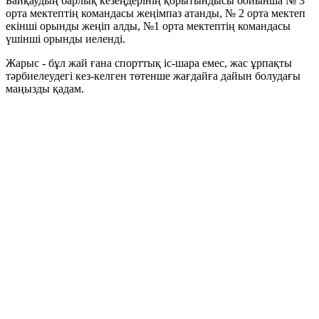
Байқаудың барлық кезеңдерінің қорытындысы бойынша № 3
орта мектептің командасы жеңімпаз атанды, № 2 орта мектеп
екінші орынды жеңіп алды, №1 орта мектептің командасы
үшінші орынды иеленді.
Жарыс - бұл жай ғана спорттық іс-шара емес, жас ұрпақты
тәрбиелеудегі кез-келген төтенше жағдайға дайын болудағы
маңызды қадам.