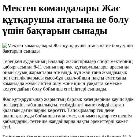
Мектеп командалары Жас
құтқарушы атағына ие болу
үшін бақтарын сынады
Тереңкөл ауданының Балалар-жасөспірімдер спорт мектебінің
қабырғасында 8-11 сыныптар жас құтқарушылары арасында
ойын-сауық жарыстары өткізілді. Бұл жай ғана жылдамдық
пен ептілік жарысы емес-бұл ақыл-ойдың нақты емтиханы,
командада жұмыс істей білу және қиын уақытта көмекке
келуге дайын болу бойынша ептіліктері сыналды.
Жас құтқарушылар жарыстың барлық кезеңдерінде қауіпсіздік
негіздерін, табандылықты, төзімділікті және өмірді сақтап
қалатын дағдыларды көрсетті. Тапсырмалар тек дене
шынықтыруды бойынша ғана емес, сонымен қатар тез шешім
қабылдауды, төтенше жағдайларда нақты әрекеттерді қажет
етті.