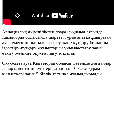
Авиациялық әкімшілікпен өзара іс-қимыл аясында
Қызылорда облысында шартты түрде апатқа ұшыраған
әуе кемесінің экипажын іздеу және құтқару бойынша
іздестіру-құтқару жұмыстарын ұйымдастыру және
өткізу жөнінде оқу-жаттығу өткізілді.
Оқу-жаттығуға Қызылорда облысы Төтенше жағдайлар
департаментінің күштері қатысты: 16 жеке құрам
қызметкері және 5 бірлік техника жұмылдырылды.