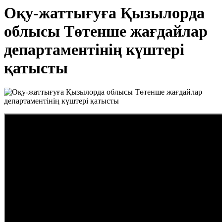
Оқу-жаттығуға Қызылорда
облысы Төтенше жағдайлар
департаментінің күштері
қатысты