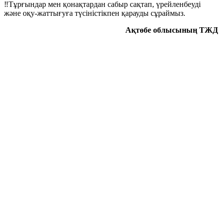
‼️Тұрғындар мен қонақтардан сабыр сақтап, үрейленбеуді
және оқу-жаттығуға түсіністікпен қарауды сұраймыз.
Ақтөбе облысының ТЖД