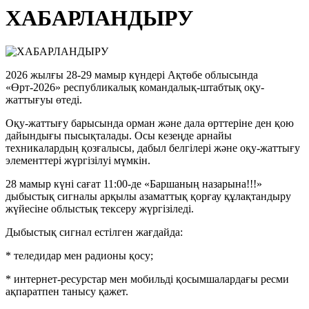
ХАБАРЛАНДЫРУ
2026 жылғы 28-29 мамыр күндері Ақтөбе облысында
«Өрт-2026» республикалық командалық-штабтық оқу-
жаттығуы өтеді.
Оқу-жаттығу барысында орман және дала өрттеріне ден қою
дайындығы пысықталады. Осы кезеңде арнайы
техникалардың қозғалысы, дабыл белгілері және оқу-жаттығу
элементтері жүргізілуі мүмкін.
28 мамыр күні сағат 11:00-де «Баршаның назарына!!!»
дыбыстық сигналы арқылы азаматтық қорғау құлақтандыру
жүйесіне облыстық тексеру жүргізіледі.
Дыбыстық сигнал естілген жағдайда:
* теледидар мен радионы қосу;
* интернет-ресурстар мен мобильді қосымшалардағы ресми
ақпаратпен танысу қажет.