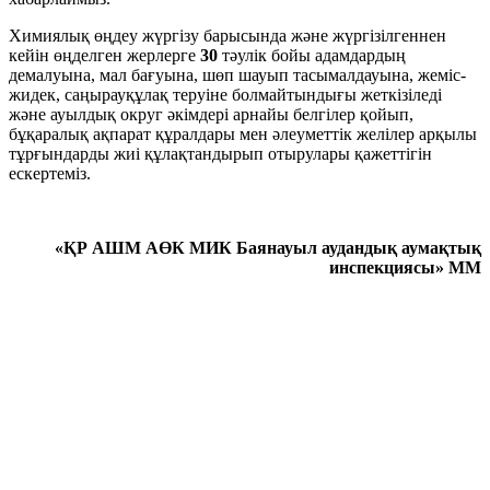
Химиялық өңдеу жүргізу барысында және жүргізілгеннен
кейін өңделген жерлерге
30
тәулік бойы адамдардың
демалуына, мал бағуына, шөп шауып тасымалдауына, жеміс-
жидек, саңырауқұлақ теруіне болмайтындығы жеткізіледі
және ауылдық округ әкімдері арнайы белгілер қойып,
бұқаралық ақпарат құралдары мен әлеуметтік желілер арқылы
тұрғындарды жиі құлақтандырып отырулары қажеттігін
ескертеміз.
«ҚР АШМ АӨК МИК Баянауыл аудандық аумақтық
инспекциясы» ММ