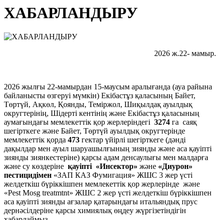
ХАБАРЛАНДЫРУ
2026 ж.22- мамыр.
2026 жылғы 22-мамырдан 15-маусым аралығанда (ауа райына
байланысты өзгеруі мүмкін) Екібастұз қаласының Байет,
Төртүй, Ақкөл, Қоянды, Теміржол, Шиқылдақ ауылдық
округтерінің, Шідерті кентінің және Екібастұз қаласының
аумағындағы мемлекеттік қор жерлеріндегі
3274
га саяқ
шегірткеге және Байет, Төртүй ауылдық округтерінде
мемлекеттік қорда
473
гектар үйірлі шегірткеге (дәнді
дақылдар мен ауыл шаруашылғының зиянды және аса қауіпті
зиянды зиянкестеріне) қарсы адам денсаулығы мен малдарға
және су көздеріне
қауіпті «Инсектор»
және
«Диурон»
пестицидімен
«ЗАП КАЗ Фумигация» ЖШС 3 жер үсті
желдеткіш бүріккішпен мемлекеттік қор жерлерінде және
«Pest Mosg treatmtnt» ЖШС 2 жер үсті желдеткіш бүріккішпен
аса қауіпті зиянды ағзалар қатарындағы итальяндық прус
дернәсілдеріне қарсы химиялық өңдеу жүргізетіндігін
хабарлаймыз.