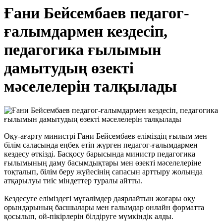
Ғани Бейсембаев педагог-
ғалымдармен кездесіп,
педагогика ғылымын
дамытудың өзекті
мәселелерін талқылады
Оқу-ағарту министрі Ғани Бейсембаев еліміздің ғылым мен
білім саласында еңбек етіп жүрген педагог-ғалымдармен
кездесу өткізді. Басқосу барысында министр педагогика
ғылымының даму басымдықтары мен өзекті мәселелеріне
тоқталып, білім беру жүйесінің сапасын арттыру жолында
атқарылуы тиіс міндеттер туралы айтты.
Кездесуге еліміздегі мұғалімдер даярлайтын жоғары оқу
орындарының басшылары мен ғалымдар онлайн форматта
қосылып, ой-пікірлерін білдіруге мүмкіндік алды.