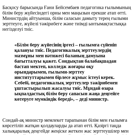
Басқосу барысында Ғани Бейсембаев педагогика ғылымының
білім беру жүйесіндегі орны мен маңызын ерекше атап өтті.
Министрдің айтуынша, білім саласын дамыту терең ғылыми
зерттеуге, жүйелі тәжірибеге және тиімді ынтымақтастыққа
негізделуі тиіс.
«Білім беру жүйесінің іргесі – ғылымға сүйеніп
қалануы тиіс. Педагогикалық зерттеулердің
мазмұны мен нәтижесі баланың дамуына
бағытталуы қажет. Сондықтан балабақшадан
бастап мектеп, колледж жоғары оқу
орындарымен, ғылыми-зерттеу
институттарымен бірлесе жұмыс істеуі керек.
Себебі, педагогикалық зерттеулер тәжірибемен
ұштастырылып жасалуы тиіс. Мұндай өзара
ықпалдастық білім беру сапасын жаңа деңгейге
көтеруге мүмкіндік береді», – деді министр.
Сондай-ақ министр мемлекет тарапынан білім мен ғылымға
көрсетіліп жатқан қолдауларды да атап өтті. Қазіргі таңда
халықаралық деңгейде жеңіске жеткен жас зерттеушілер мен