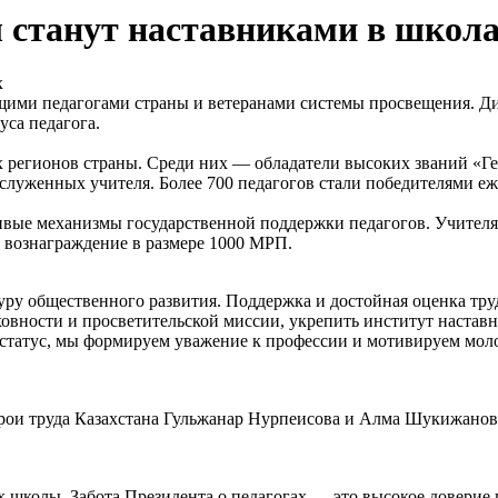
 станут наставниками в школ
щими педагогами страны и ветеранами системы просвещения. Д
уса педагога.
х регионов страны. Среди них — обладатели высоких званий «Ге
Заслуженных учителя. Более 700 педагогов стали победителями 
ивые механизмы государственной поддержки педагогов. Учителя
 вознаграждение в размере 1000 МРП.
уру общественного развития. Поддержка и достойная оценка тру
овности и просветительской миссии, укрепить институт наставн
татус, мы формируем уважение к профессии и мотивируем моло
ои труда Казахстана Гульжанар Нурпеисова и Алма Шукижанова
 школы. Забота Президента о педагогах — это высокое доверие и