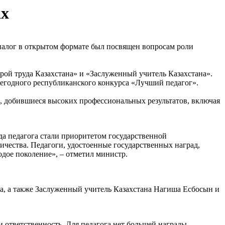
ах
иалог в открытом формате был посвящен вопросам роли
рой труда Казахстана» и «Заслуженный учитель Казахстана».
ежегодного республиканского конкурса «Лучший педагог».
, добившиеся высоких профессиональных результатов, включая
да педагога стали приоритетом государственной
ичества. Педагоги, удостоенные государственных наград,
дое поколение», – отметил министр.
, а также Заслуженный учитель Казахстана Нагиша Есбосын и
 ответственность. Для педагога нет большей награды,