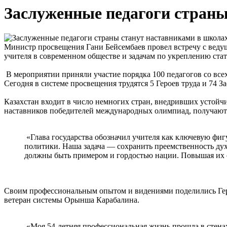
Заслуженные педагоги страны
Министр просвещения Гани Бейсембаев провел встречу с веду
учителя в современном обществе и задачам по укреплению стат
В мероприятии приняли участие порядка 100 педагогов со все
Сегодня в системе просвещения трудятся 5 Героев труда и 74 
Казахстан входит в число немногих стран, внедривших устойч
наставников победителей международных олимпиад, получают
«Глава государства обозначил учителя как ключевую фиг
политики. Наша задача — сохранить преемственность дух
должны быть примером и гордостью нации. Повышая их с
Своим профессиональным опытом и видениями поделились Гер
ветеран системы Орынша Карабалина.
«Моя 54-летняя профессиональная жизнь прошла в стенах