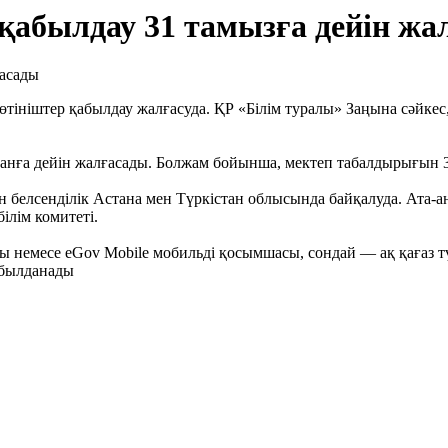
 қабылдау 31 тамызға дейін жа
тініштер қабылдау жалғасуда. ҚР «Білім туралы» Заңына сәйкес, 
ғанға дейін жалғасады. Болжам бойынша, мектеп табалдырығын 3
ен белсенділік Астана мен Түркістан облысында байқалуда. Ата
ілім комитеті.
 немесе eGov Mobile мобильді қосымшасы, сондай — ақ қағаз тү
абылданады