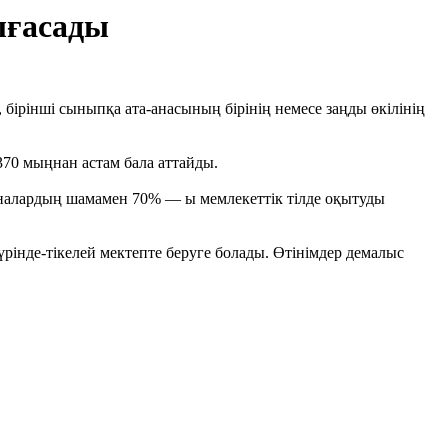
лғасады
бірінші сыныпқа ата-анасының бірінің немесе заңды өкілінің
70 мыңнан астам бала аттайды.
-аналардың шамамен 70% — ы мемлекеттік тілде оқытуды
рінде-тікелей мектепте беруге болады. Өтінімдер демалыс