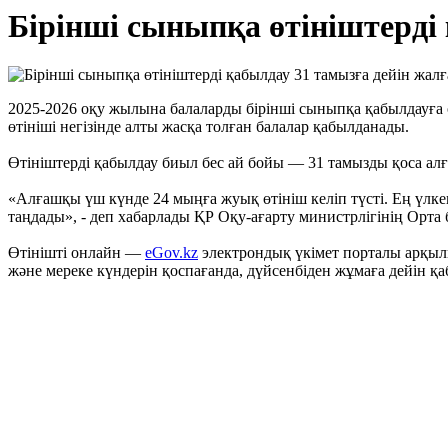
Бірінші сыныпқа өтініштерді
2025-2026 оқу жылына балаларды бірінші сыныпқа қабылдауға ө
өтініші негізінде алты жасқа толған балалар қабылданады.
Өтініштерді қабылдау биыл бес ай бойы — 31 тамызды қоса ал
«Алғашқы үш күнде 24 мыңға жуық өтініш келіп түсті. Ең үлк
таңдады», - деп хабарлады ҚР Оқу-ағарту министрлігінің Орта б
Өтінішті онлайн —
eGov.kz
электрондық үкімет порталы арқылы
және мереке күндерін қоспағанда, дүйсенбіден жұмаға дейін қ