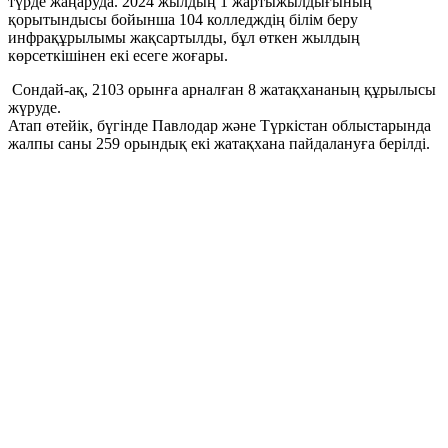
түрде жаңаруда. 2024 жылдың 1 жартыжылдығының
қорытындысы бойынша 104 колледждің білім беру
инфрақұрылымы жақсартылды, бұл өткен жылдың
көрсеткішінен екі есеге жоғары.
Сондай-ақ, 2103 орынға арналған 8 жатақхананың құрылысы
жүруде.
Атап өтейік, бүгінде Павлодар және Түркістан облыстарында
жалпы саны 259 орындық екі жатақхана пайдалануға берілді.