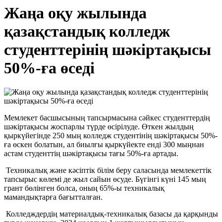
Жаңа оқу жылында
қазақстандық колледж
студенттерінің шәкіртақысы
50%-ға өседі
Мемлекет басшысының тапсырмасына сәйкес студенттердің
шәкіртақысы жоспарлы түрде өсірілуде. Өткен жылдың
қыркүйегінде 250 мың колледж студентінің шәкіртақысы 50%-
ға өскен болатын, ал биылғы қыркүйекте енді 300 мыңнан
астам студенттің шәкіртақысы тағы 50%-ға артады.
Техникалық және кәсіптік білім беру саласында мемлекеттік
тапсырыс көлемі де жыл сайын өсуде. Бүгінгі күні 145 мың
грант бөлінген болса, оның 65%-ы техникалық
мамандықтарға бағытталған.
Колледждердің материалдық-техникалық базасы да қарқынды