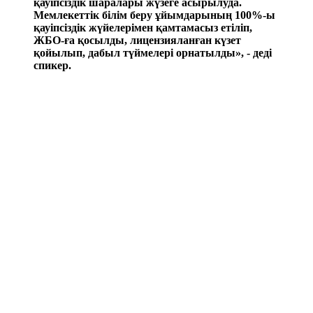
қауіпсіздік шаралары жүзеге асырылуда.
Мемлекеттік білім беру ұйымдарының 100%-ы
қауіпсіздік жүйелерімен қамтамасыз етіліп,
ЖБО-ға қосылды, лицензияланған күзет
қойылып, дабыл түймелері орнатылды», - деді
спикер.