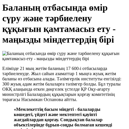
Баланың отбасында өмір
сүру және тәрбиелену
құқығын қамтамасыз ету -
маңызды міндеттердің бірі
Елімізде 21 мың жетім баланың 17 600-і отбасыларда
тәрбиеленуде. Жыл сайын азаматтар 1 мыңға жуық жетім
баланы өз отбасына алады. Тәлімгерлік институты енгізілді:
300 жуық адам жетім балаларға тәлімгер болды. Бұл туралы
ОКҚ алаңында өткен дөңгелек үстелде ҚР Оқу-ағарту
министрлігі Балалардың құқықтарын қорғау комитетінің
төрағасы Насымжан Оспанова айтты.
«Мемлекеттің басым міндеті - балаларды
көшедегі, үйдегі және мектептегі қауіпті
жағдайлардан қорғау. Сондықтан балалар
объектілерінде бұрын-соңды болмаған кешенді