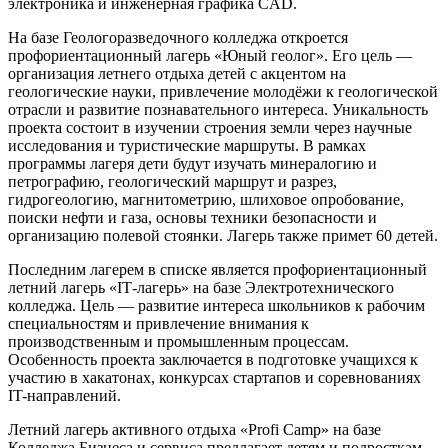
электроника и инженерная графика CAD.
На базе Геологоразведочного колледжа откроется
профориентационный лагерь «Юный геолог». Его цель —
организация летнего отдыха детей с акцентом на
геологические науки, привлечение молодёжи к геологической
отрасли и развитие познавательного интереса. Уникальность
проекта состоит в изучении строения земли через научные
исследования и туристические маршруты. В рамках
программы лагеря дети будут изучать минералогию и
петрографию, геологический маршрут и разрез,
гидрогеологию, магнитометрию, шлиховое опробование,
поиски нефти и газа, основы техники безопасности и
организацию полевой стоянки. Лагерь также примет 60 детей.
Последним лагерем в списке является профориентационный
летний лагерь «ІТ-лагерь» на базе Электротехнического
колледжа. Цель — развитие интереса школьников к рабочим
специальностям и привлечение внимания к
производственным и промышленным процессам.
Особенность проекта заключается в подготовке учащихся к
участию в хакатонах, конкурсах стартапов и соревнованиях
IT-направлений.
Летний лагерь активного отдыха «Profi Camp» на базе
Колледжа Бизнеса и сервиса предлагает детям и подросткам