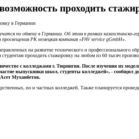
возможность проходить стажи
атся по обмену в Германии. Об этом в рамках казахстанско-ге
 просвещения РК немецкая компания «FAV service gGmbH».
равленных на развитие технического и профессионального обр
м студентам проходить стажировку на любом из 60 тысяч произ
ичестве с колледжами г. Тюрингия. После изучения их моде
частие выпускники школ, студенты колледжей», - сообщил д
Асет Муханбетов.
дарственных, но и частных колледжей. Также планируется прове