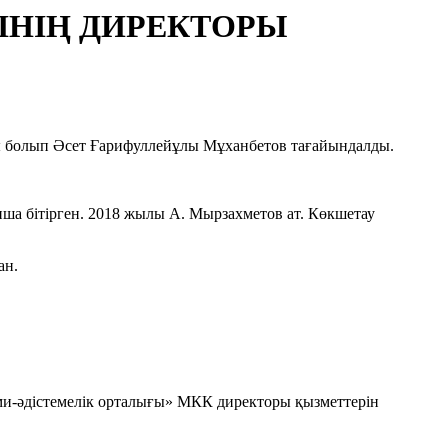
ІНІҢ ДИРЕКТОРЫ
ры болып Әсет Ғарифуллейұлы Мұханбетов тағайындалды.
а бітірген. 2018 жылы А. Мырзахметов ат. Көкшетау
ан.
ыми-әдістемелік орталығы» МКК директоры қызметтерін