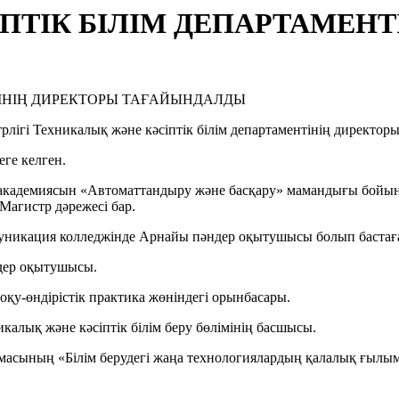
ПТІК БІЛІМ ДЕПАРТАМЕНТ
лігі Техникалық және кәсіптік білім департаментінің директо
ге келген.
академиясын «Автоматтандыру және басқару» мамандығы бойынш
агистр дәрежесі бар.
уникация колледжінде Арнайы пәндер оқытушысы болып бастағ
дер оқытушысы.
у-өндірістік практика жөніндегі орынбасары.
алық және кәсіптік білім беру бөлімінің басшысы.
армасының «Білім берудегі жаңа технологиялардың қалалық ғыл