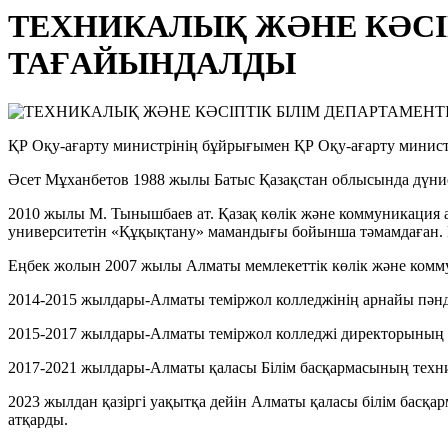
ТЕХНИКАЛЫҚ ЖӘНЕ КӘСІ
ТАҒАЙЫНДАЛДЫ
ҚР Оқу-ағарту министрінің бұйрығымен ҚР Оқу-ағарту министр
Әсет Мұханбетов 1988 жылы Батыс Қазақстан облысында дүние
2010 жылы М. Тынышбаев ат. Қазақ көлік және коммуникация 
университетін «Құқықтану» мамандығы бойынша тәмамдаған. М
Еңбек жолын 2007 жылы Алматы мемлекеттік көлік және комм
2014-2015 жылдары-Алматы теміржол колледжінің арнайы пән
2015-2017 жылдары-Алматы теміржол колледжі директорының оқ
2017-2021 жылдары-Алматы қаласы Білім басқармасының техник
2023 жылдан қазіргі уақытқа дейін Алматы қаласы білім басқ
атқарды.