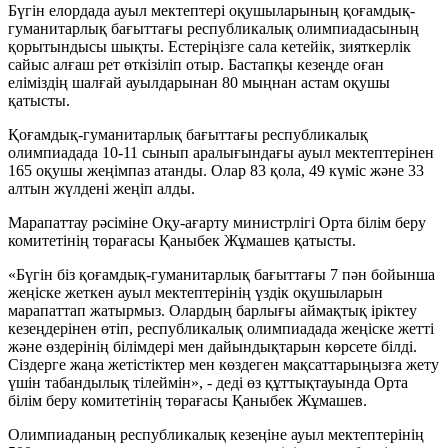
Бүгін елордада ауыл мектептері оқушыларының қоғамдық-
гуманитарлық бағыттағы республикалық олимпиадасының
қорытындысы шықты. Естеріңізге сала кетейік, зияткерлік
сайыс алғаш рет өткізіліп отыр. Бастапқы кезеңде оған
еліміздің шалғай ауылдарынан 80 мыңнан астам оқушы
қатысты.
Қоғамдық-гуманитарлық бағыттағы республикалық
олимпиадада 10-11 сынып аралығындағы ауыл мектептерінен
165 оқушы жеңімпаз атанды. Олар 83 қола, 49 күміс және 33
алтын жүлдені жеңіп алды.
Марапаттау рәсіміне Оқу-ағарту министрлігі Орта білім беру
комитетінің төрағасы Қаныбек Жұмашев қатысты.
«Бүгін біз қоғамдық-гуманитарлық бағыттағы 7 пән бойынша
жеңіске жеткен ауыл мектептерінің үздік оқушыларын
марапаттап жатырмыз. Олардың барлығы аймақтық іріктеу
кезеңдерінен өтіп, республикалық олимпиадада жеңіске жетті
және өздерінің білімдері мен дайындықтарын көрсете білді.
Сіздерге жаңа жетістіктер мен көздеген мақсаттарыңызға жету
үшін табандылық тілеймін», - деді өз құттықтауында Орта
білім беру комитетінің төрағасы Қаныбек Жұмашев.
Олимпиаданың республикалық кезеңіне ауыл мектептерінің