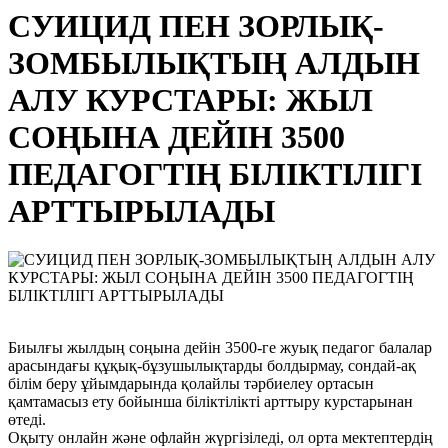
СУИЦИД ПЕН ЗОРЛЫҚ-
ЗОМБЫЛЫҚТЫҢ АЛДЫН
АЛУ КУРСТАРЫ: ЖЫЛ
СОҢЫНА ДЕЙІН 3500
ПЕДАГОГТІҢ БІЛІКТІЛІГІ
АРТТЫРЫЛАДЫ
Биылғы жылдың соңына дейін 3500-ге жуық педагог балалар
арасындағы құқық-бұзушылықтарды болдырмау, сондай-ақ
білім беру ұйымдарында қолайлы тәрбиелеу ортасын
қамтамасыз ету бойынша біліктілікті арттыру курстарынан
өтеді.
Оқыту онлайн және офлайн жүргізіледі, ол орта мектептердің