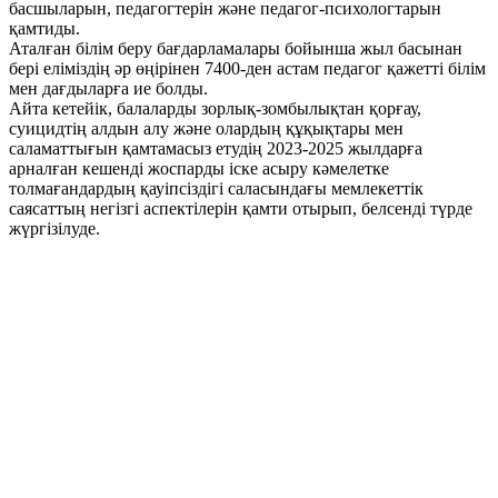
басшыларын, педагогтерін және педагог-психологтарын
қамтиды.
Аталған білім беру бағдарламалары бойынша жыл басынан
бері еліміздің әр өңірінен 7400-ден астам педагог қажетті білім
мен дағдыларға ие болды.
Айта кетейік, балаларды зорлық-зомбылықтан қорғау,
суицидтің алдын алу және олардың құқықтары мен
саламаттығын қамтамасыз етудің 2023-2025 жылдарға
арналған кешенді жоспарды іске асыру кәмелетке
толмағандардың қауіпсіздігі саласындағы мемлекеттік
саясаттың негізгі аспектілерін қамти отырып, белсенді түрде
жүргізілуде.