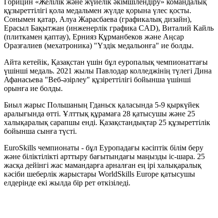
Горицин «Желілік және жүйелік әкімшілендіру» командалық
құзыреттілігі қола медальмен жүлде қорына үлес қосты.
Сонымен қатар, Алуа Жарасбаева (графикалық дизайн),
Ерасыл Бақытжан (инженерлік графика CAD), Виталий Кайль
(плиткамен қаптау), Ернияз Құрманбеков және Аңсар
Оразғалиев (мехатроника) "Үздік медальонға" ие болды.
Айта кетейік, Қазақстан үшін бұл еуропалық чемпионаттағы
үшінші медаль. 2021 жылы Павлодар колледжінің түлегі Дина
Афанасьева "Веб-әзірлеу" құзіреттілігі бойынша үшінші
орынға ие болды.
Биыл жарыс Польшаның Гданьск қаласында 5-9 қыркүйек
аралығында өтті. Ұлттық құрамаға 28 қатысушы және 25
халықаралық сарапшы енді. Қазақстандықтар 25 құзыреттілік
бойынша сынға түсті.
EuroSkills чемпионаты - бұл Еуропадағы кәсіптік білім беру
және біліктілікті арттыру бағытындағы маңызды іс-шара. 25
жасқа дейінгі жас мамандарға арналған ең ірі халықаралық
кәсіби шеберлік жарыстары WorldSkills Europe қатысушы
елдерінде екі жылда бір рет өткізіледі.