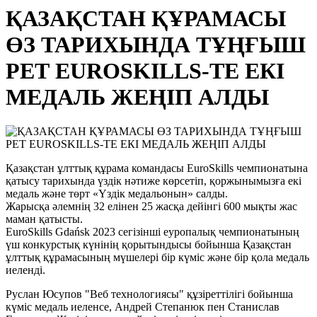
ҚАЗАҚСТАН ҚҰРАМАСЫ
ӨЗ ТАРИХЫНДА ТҰҢҒЫШ
РЕТ EUROSKILLS-ТЕ ЕКІ
МЕДАЛЬ ЖЕҢІП АЛДЫ
Қазақстан ұлттық құрама командасы EuroSkills чемпионатына
қатысу тарихында үздік нәтиже көрсетіп, қоржынымызға екі
медаль және төрт «Үздік медальонын» салды.
Жарысқа әлемнің 32 елінен 25 жасқа дейінгі 600 мықты жас
маман қатысты.
EuroSkills Gdańsk 2023 сегізінші еуропалық чемпионатының
үш конкурстық күнінің қорытындысы бойынша Қазақстан
ұлттық құрамасының мүшелері бір күміс және бір қола медаль
иеленді.
Руслан Юсупов "Веб технологиясы" құзіреттілігі бойынша
күміс медаль иеленсе, Андрей Степанюк пен Станислав