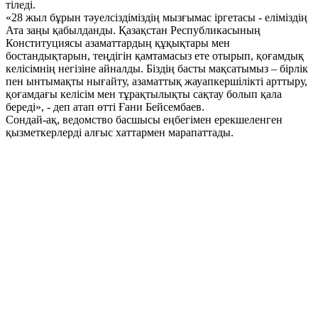
тіледі.
«28 жыл бұрын тәуелсіздіміздің мызғымас іргетасы - еліміздің
Ата заңы қабылданды. Қазақстан Республикасының
Конституциясы азаматтардың құқықтары мен
бостандықтарын, теңдігін қамтамасыз ете отырып, қоғамдық
келісімнің негізіне айналды. Біздің басты мақсатымыз – бірлік
пен ынтымақты нығайту, азаматтық жауапкершілікті арттыру,
қоғамдағы келісім мен тұрақтылықты сақтау болып қала
береді», - деп атап өтті Ғани Бейсембаев.
Сондай-ақ, ведомство басшысы еңбегімен ерекшеленген
қызметкерлерді алғыс хаттармен марапаттады.