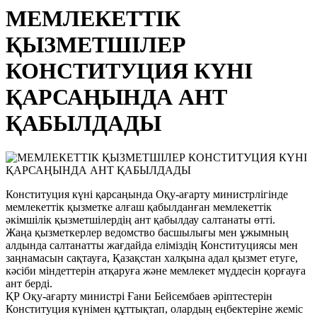
МЕМЛЕКЕТТІК
ҚЫЗМЕТШІЛЕР
КОНСТИТУЦИЯ КҮНІ
ҚАРСАҢЫНДА АНТ
ҚАБЫЛДАДЫ
Конституция күні қарсаңында Оқу-ағарту министрлігінде
мемлекеттік қызметке алғаш қабылданған мемлекеттік
әкімшілік қызметшілердің ант қабылдау салтанаты өтті.
Жаңа қызметкерлер ведомство басшылығы мен ұжымның
алдында салтанатты жағдайда еліміздің Конституциясы мен
заңнамасын сақтауға, Қазақстан халқына адал қызмет етуге,
кәсіби міндеттерін атқаруға және мемлекет мүддесін қорғауға
ант берді.
ҚР Оқу-ағарту министрі Ғани Бейсембаев әріптестерін
Конституция күнімен құттықтап, олардың еңбектеріне жеміс