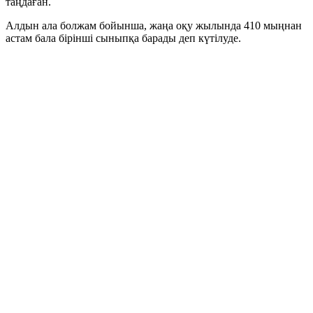
таңдаған.
Алдын ала болжам бойынша, жаңа оқу жылында 410 мыңнан
астам бала бірінші сыныпқа барады деп күтілуде.