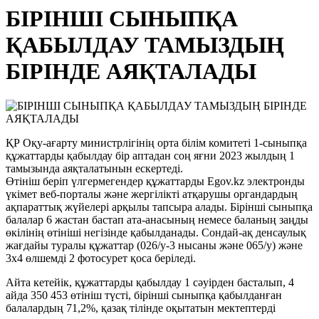
БІРІНШІ СЫНЫПҚА
ҚАБЫЛДАУ ТАМЫЗДЫҢ
БІРІНДЕ АЯҚТАЛАДЫ
ҚР Оқу-ағарту министрлігінің орта білім комитеті 1-сыныпқа
құжаттарды қабылдау бір аптадан соң яғни 2023 жылдың 1
тамызында аяқталатынын ескертеді.
Өтініш беріп үлгермегендер құжаттарды Еgov.kz электронды
үкімет веб-порталы және жергілікті атқарушы органдардың
ақпараттық жүйелері арқылы тапсыра алады. Бірінші сыныпқа
балалар 6 жастан бастап ата-анасының немесе баланың заңды
өкілінің өтініші негізінде қабылданады. Сондай-ақ денсаулық
жағдайы туралы құжаттар (026/у-3 нысаны және 065/у) және
3х4 өлшемді 2 фотосурет қоса беріледі.
Айта кетейік, құжаттарды қабылдау 1 сәуірден басталып, 4
айда 350 453 өтініш түсті, бірінші сыныпқа қабылданған
балалардың 71,2%, қазақ тілінде оқытатын мектептерді