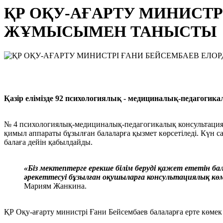
ҚР ОҚУ-АҒАРТУ МИНИСТ
ЖҰМЫСЫМЕН ТАНЫСТЫ
Қазір елімізде 92 психологиялық - медициналық-педагогик
№ 4 психологиялық-медициналық-педагогикалық консультацияда с
қимыл аппараты бұзылған балаларға қызмет көрсетіледі. Күн са
балаға дейін қабылдайды.
«Біз мектептерге ерекше білім беруді қажет ететін б
әрекеттесуі бұзылған оқушыларға консультациялық көм
Мариям Жанкина.
ҚР Оқу-ағарту министрі Ғани Бейсембаев балаларға ерте көмек