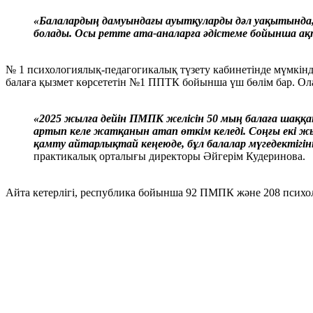
«Балалардың дамуындағы ауытқуларды дәл уақытында, 
болады. Осы ретте ата-аналарға әдістеме бойынша а
№ 1 психологиялық-педагогикалық түзету кабинетінде мүмкінді
балаға қызмет көрсететін №1 ППТК бойынша үш бөлім бар. Ол
«2025 жылға дейін ПМПК желісін 50 мың балаға шаққа
артып келе жатқанын атап өткім келеді. Соңғы екі ж
қамту айтарлықтай кеңеюде, бұл балалар мүгедектігіні
практикалық орталығы директоры Әйгерім Кудеринова.
Айта кетерлігі, республика бойынша 92 ПМПК және 208 психол