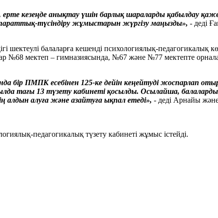
ерте кезеңде анықтау үшін барлық шараларды қабылдау қаже
қпараттық-түсіндіру жұмыстарын жүргізу маңызды»,
- деді Ғ
гі шектеулі балаларға кешенді психологиялық-педагогикалық көм
ар №68 мектеп – гимназиясында, №67 және №77 мектепте орнала
нда бір ПМПК есебінен 125-ке дейін кеңейтуді жоспарлап от
ылда тағы 13 түзету кабинеті қосылды. Осылайша, балаларды
ң алдын алуға және азайтуға ықпал етеді»,
- деді Арнайы және
огиялық-педагогикалық түзету кабинеті жұмыс істейді.