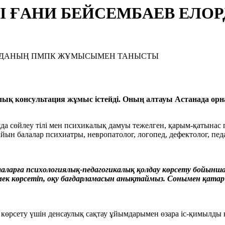
РІ ҒАНИ БЕЙСЕМБАЕВ ЕЛО
алық консультация жұмыс істейді. Оның алтауы Астанада орн
өйлеу тілі мен психикалық дамуы тежелген, қарым-қатынас пен ә
йын балалар психиатры, невропатолог, логопед, дефектолог, педа
алаларға психологиялық-педагогикалық қолдау көрсету бойынша
ек көрсетіп, оқу бағдарламасын анықтаймыз. Сонымен қатар 
 көрсету үшін денсаулық сақтау ұйымдарымен өзара іс-қимылды к