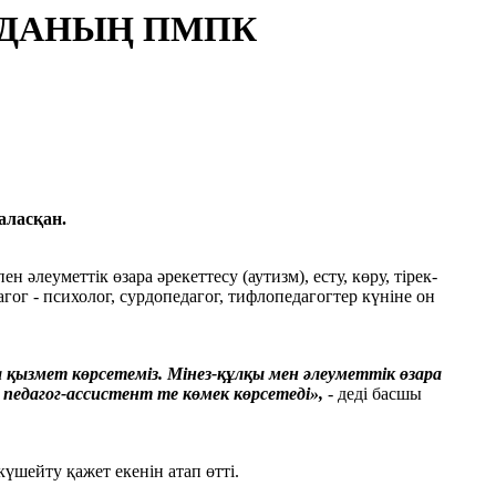
РДАНЫҢ ПМПК
аласқан.
леуметтік өзара әрекеттесу (аутизм), есту, көру, тірек-
гог - психолог, сурдопедагог, тифлопедагогтер күніне он
 қызмет көрсетеміз. Мінез-құлқы мен әлеуметтік өзара
педагог-ассистент те көмек көрсетеді»,
- деді басшы
үшейту қажет екенін атап өтті.