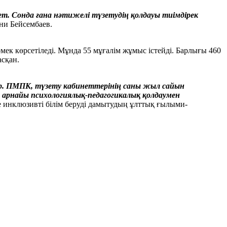
т. Сонда ғана нәтижелі түзетудің қолдауы тиімдірек
ани Бейсембаев.
ек көрсетіледі. Мұнда 55 мұғалім жұмыс істейді. Барлығы 460
сқан.
ыр. ПМПК, түзету кабинеттерінің саны жыл сайын
 арнайы психологиялық-педагогикалық қолдаумен
 инклюзивті білім беруді дамытудың ұлттық ғылыми-