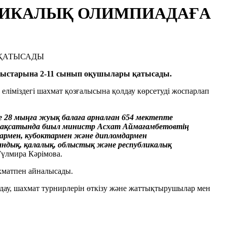
БЛИКАЛЫҚ ОЛИМПИАДАҒА
сайыстарына 2-11 сынып оқушылары қатысады.
еліміздегі шахмат қозғалысына қолдау көрсетуді жоспарлап
28 мыңға жуық балаға арналған 654 мектепте
у мақсатында биыл министр Асхат Аймағамбетовтің
армен, кубоктармен және дипломдармен
андық, қалалық, облыстық және республикалық
 Гүлмира Кәрімова.
хматпен айналысады.
дау, шахмат турнирлерін өткізу және жаттықтырушылар мен