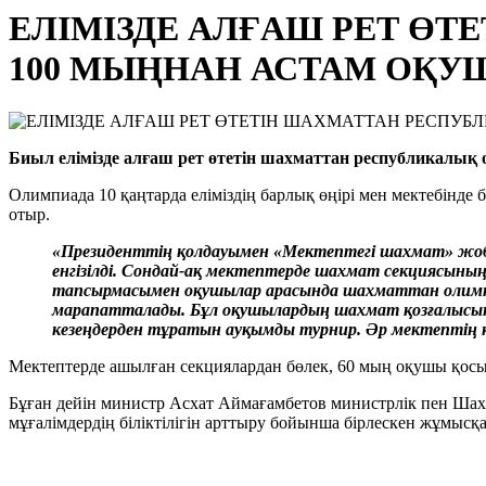
ЕЛІМІЗДЕ АЛҒАШ РЕТ Ө
100 МЫҢНАН АСТАМ ОҚ
Биыл елімізде алғаш рет өтетін шахматтан республикалы
Олимпиада 10 қаңтарда еліміздің барлық өңірі мен мектебінде
отыр.
«Президенттің қолдауымен «Мектептегі шахмат» жоб
енгізілді. Сондай-ақ мектептерде шахмат секциясын
тапсырмасымен оқушылар арасында шахматтан олимпиа
марапатталады. Бұл оқушылардың шахмат қозғалысына 
кезеңдерден тұратын ауқымды турнир. Әр мектептің
Мектептерде ашылған секциялардан бөлек, 60 мың оқушы қосы
Бұған дейін министр Асхат Аймағамбетов министрлік пен Шах
мұғалімдердің біліктілігін арттыру бойынша бірлескен жұмысқа