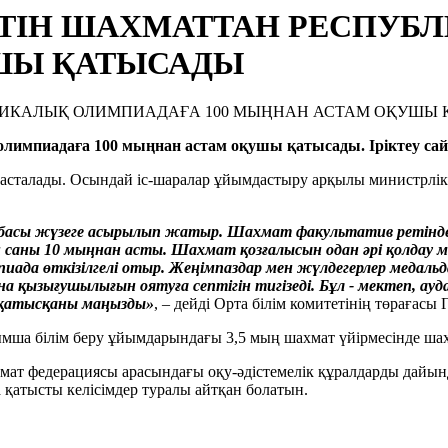
ТЕТІН ШАХМАТТАН РЕСПУ
УШЫ ҚАТЫСАДЫ
қ олимпиадаға 100 мыңнан астам оқушы қатысады. Іріктеу 
 басталады. Осындай іс-шаралар ұйымдастыру арқылы министрлік 
асы жүзеге асырылып жатыр. Шахмат факультатив ретінде 
ың саны 10 мыңнан асты. Шахмат қозғалысын одан әрі қолда
да өткізілгелі отыр. Жеңімпаздар мен жүлдегерлер медальд
қызығушылығын оятуға септігін тигізеді. Бұл - мектеп, ауд
 қатысқаны маңызды»
, – дейді Орта білім комитетінің төрағасы
мша білім беру ұйымдарындағы 3,5 мың шахмат үйірмесінде ша
мат федерациясы арасындағы оқу-әдістемелік құралдарды дайын
 қатысты келісімдер туралы айтқан болатын.