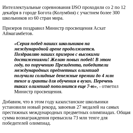
Интеллектуальные соревнования IJSO проходили со 2 по 12
декабря в городе Богота (Колумбия) с участием более 300
школьников из 60 стран мира.
Призеров поздравил Министр просвещения Асхат
Аймагамбетов.
«Серия побед наших школьников на
международной арене продолжается.
Поздравляю наших призеров с высокими
достижениями! Желаю новых побед! В этом
году, по поручению Президента, победители
международных предметных олимпиад
получили солидные денежные премии до 4 млн
тенге и гранты для обучения в вузах. Перечень
таких олимпиад пополнится еще 7-ю»
, - отметил
Министр просвещения.
Добавим, что в этом году казахстанские школьники
установили новый рекорд, завоевав 27 медалей на самых
престижных международных предметных олимпиадах. Общая
сумма вознаграждения превысила 73 млн тенге для
победителей олимпиад.