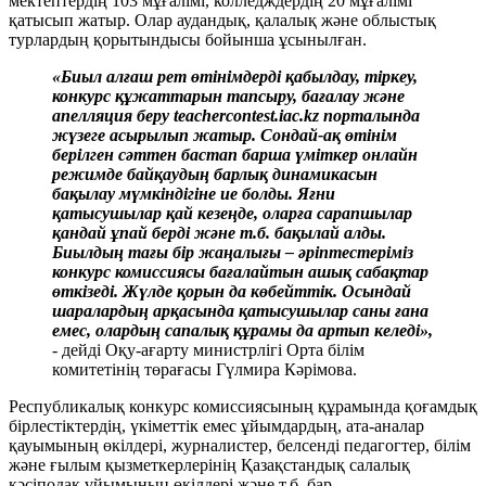
мектептердің 103 мұғалімі, колледждердің 20 мұғалімі
қатысып жатыр. Олар аудандық, қалалық және облыстық
турлардың қорытындысы бойынша ұсынылған.
«Биыл алғаш рет өтінімдерді қабылдау, тіркеу,
конкурс құжаттарын тапсыру, бағалау және
апелляция беру teachercontest.iac.kz порталында
жүзеге асырылып жатыр. Сондай-ақ өтінім
берілген сәттен бастап барша үміткер онлайн
режимде байқаудың барлық динамикасын
бақылау мүмкіндігіне ие болды. Яғни
қатысушылар қай кезеңде, оларға сарапшылар
қандай ұпай берді және т.б. бақылай алды.
Биылдың тағы бір жаңалығы – әріптестеріміз
конкурс комиссиясы бағалайтын ашық сабақтар
өткізеді. Жүлде қорын да көбейттік. Осындай
шаралардың арқасында қатысушылар саны ғана
емес, олардың сапалық құрамы да артып келеді»,
- дейді Оқу-ағарту министрлігі Орта білім
комитетінің төрағасы Гүлмира Кәрімова.
Республикалық конкурс комиссиясының құрамында қоғамдық
бірлестіктердің, үкіметтік емес ұйымдардың, ата-аналар
қауымының өкілдері, журналистер, белсенді педагогтер, білім
және ғылым қызметкерлерінің Қазақстандық салалық
кәсіподақ ұйымының өкілдері және т.б. бар.