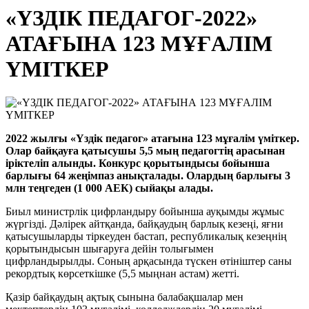
«ҮЗДІК ПЕДАГОГ-2022»
АТАҒЫНА 123 МҰҒАЛІМ
ҮМІТКЕР
2022 жылғы «Үздік педагог» атағына 123 мұғалім үміткер.
Олар байқауға қатысушы 5,5 мың педагогтің арасынан
іріктеліп алынды. Конкурс қорытындысы бойынша
барлығы 64 жеңімпаз анықталады. Олардың барлығы 3
млн теңгеден (1 000 АЕК) сыйақы алады.
Биыл министрлік цифрландыру бойынша ауқымды жұмыс
жүргізді. Дәлірек айтқанда, байқаудың барлық кезеңі, яғни
қатысушыларды тіркеуден бастап, республикалық кезеңнің
қорытындысын шығаруға дейін толығымен
цифрландырылды. Соның арқасында түскен өтініштер саны
рекордтық көрсеткішке (5,5 мыңнан астам) жетті.
Қазір байқаудың ақтық сынына балабақшалар мен