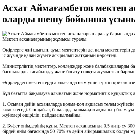
Асхат Аймағамбетов мектеп а
оларды шешу бойынша ұсыны
Мектеп асханаларының жұмысы туралы
Өңірлерге жиі шығып, ауыл мектептерін де, қала мектептерін 
іс жүзінде қалай жүзеге асырылып жатқанын көрсетеді.
Министрліктің мектептер, колледждер және балабақшаларды ба
басшыларды тағайындау және босату сияқты жұмыстың барлығы
Өңірлердегі мектептерді аралағанда өзім үшін түртіп қойған ө
Бұл бағытта бақылауға алынатын және нормативтік құқықтық ак
1. Осыған дейін асханаларда қолма-қол ақшасыз төлем жүйесін
көмектеседі. Сондай-ақ балаларда қолма-қол ақшаның болмауы
жүйелері өшіріліп, пайдаланылмайды.
2. Буфет өнімдерінің құны. Мектеп асханасында 0,5 литр су 30
бірдей өнім бағасында 50-70%-ға дейін айырмашылық болуы м