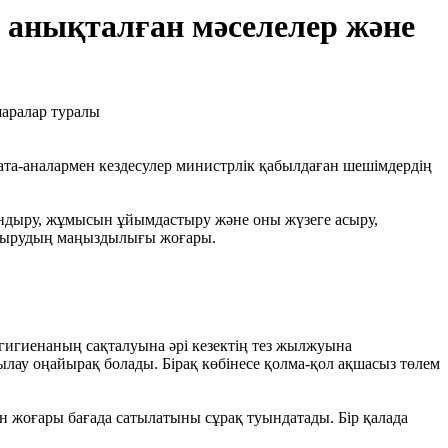
 анықталған мәселелер және
ата-аналармен кездесулер министрлік қабылдаған шешімдердің
ландыру, жұмысын ұйымдастыру және оны жүзеге асыру,
 отырудың маңыздылығы жоғары.
 гигиенаның сақталуына әрі кезектің тез жылжуына
лау оңайырақ болады. Бірақ көбінесе қолма-қол ақшасыз төлем
ан жоғары бағада сатылатыны сұрақ туындатады. Бір қалада