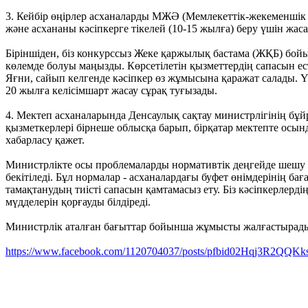
3. Кейбір өңірлер асханаларды МЖӘ (Мемлекеттік-жекеменшік ә
және асхананы кәсіпкерге тікелей (10-15 жылға) беру үшін жас
Біріншіден, біз конкурссыз Жеке қаржылық бастама (ЖҚБ) бойын
көлемде болуы маңызды. Көрсетілетін қызметтердің сапасын е
Яғни, сайып келгенде кәсіпкер өз жұмысына қаражат салады. 
20 жылға келісімшарт жасау сұрақ туғызады.
4. Мектеп асханаларында Денсаулық сақтау министрлігінің бұй
қызметкерлері бірнеше облысқа барып, бірқатар мектепте осы
хабарласу қажет.
Министрлікте осы проблемаларды нормативтік деңгейде шешу ү
бекітіледі. Бұл нормалар - асханалардағы буфет өнімдерінің 
тамақтанудың тиісті сапасын қамтамасыз ету. Біз кәсіпкерлерді
мүдделерін қорғауды білдіреді.
Министрлік аталған бағыттар бойынша жұмысты жалғастырад
https://www.facebook.com/1120704037/posts/pfbid02Hqj3R2