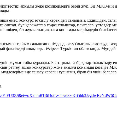
ріптестік) арқылы жеке кәсіпкерлерге беріп жүр. Біз МЖӘ-нің д
алады.
ша емес, конкурс өткізілу керек деп санаймыз. Екіншіден, салым
сте сақтап, бұл қаражаттар тоңазытқыштар, плиталар, үстелдер
Үшіншіден, біз жұмыстың ақылға қонымды мерзімдерін белгілеге
рығымен тыйым салынған өнімдерді сату (мысалы, фастфуд, газда
ндай фактілерді анықтады. Әсіресе Түркістан облысында. Мұнда
шін жұмыс тобы құрылды. Біз заңнамаға бірқатар толықтыру ен
бағасын реттеу, ашық конкурстар және ақылға қонымды кезеңге М
ң мүдделерімен де санасу керегін түсінеміз, бірақ біз үшін бала
ы.
QQKkssYtFU3ZS9etwoX2nmRT3tDotLvJTvq88oGj5hb3JegdwRcYdW6Cd