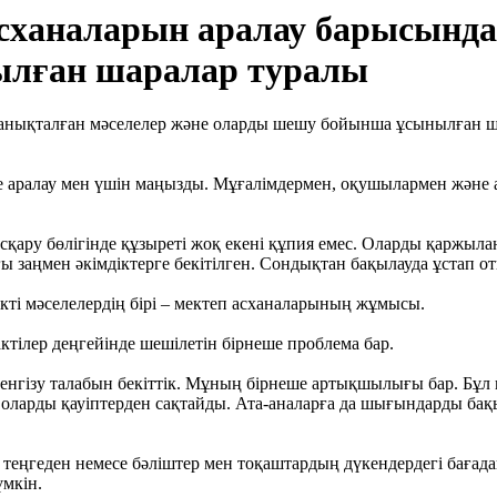
сханаларын аралау барысында
лған шаралар туралы
де аралау мен үшін маңызды. Мұғалімдермен, оқушылармен және 
сқару бөлігінде құзыреті жоқ екені құпия емес. Оларды қаржы
 заңмен әкімдіктерге бекітілген. Сондықтан бақылауда ұстап
зекті мәселелердің бірі – мектеп асханаларының жұмысы.
тілер деңгейінде шешілетін бірнеше проблема бар.
 енгізу талабын бекіттік. Мұның бірнеше артықшылығы бар. Бұл
 оларды қауіптерден сақтайды. Ата-аналарға да шығындарды бақы
0 теңгеден немесе бәліштер мен тоқаштардың дүкендердегі бағад
үмкін.