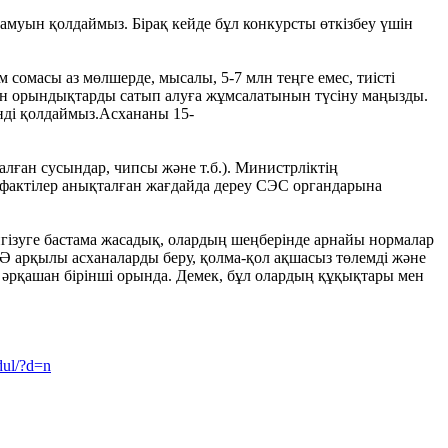
амуын қолдаймыз. Бірақ кейде бұл конкурсты өткізбеу үшін
 сомасы аз мөлшерде, мысалы, 5-7 млн теңге емес, тиісті
 мен орындықтарды сатып алуға жұмсалатынын түсіну маңызды.
нді қолдаймыз.Асхананы 15-
лған сусындар, чипсы және т.б.). Министрліктің
й фактілер анықталған жағдайда дереу СЭС органдарына
гізуге бастама жасадық, олардың шеңберінде арнайы нормалар
ЖӘ арқылы асханаларды беру, қолма-қол ақшасыз төлемді және
лар әрқашан бірінші орында. Демек, бұл олардың құқықтары мен
ul/?d=n