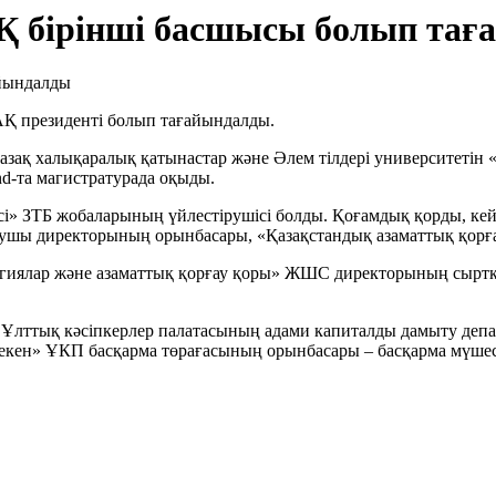
Қ бірінші басшысы болып та
АҚ президенті болып тағайындалды.
азақ халықаралық қатынастар және Әлем тілдері университетін
nd-та магистратурада оқыды.
сі» ЗТБ жобаларының үйлестірушісі болды. Қоғамдық қорды, к
арушы директорының орынбасары, «Қазақстандық азаматтық қорға
гиялар және азаматтық қорғау қоры» ЖШС директорының сыртқы
Ұлттық кәсіпкерлер палатасының адами капиталды дамыту депа
мекен» ҰКП басқарма төрағасының орынбасары – басқарма мүшесі
.