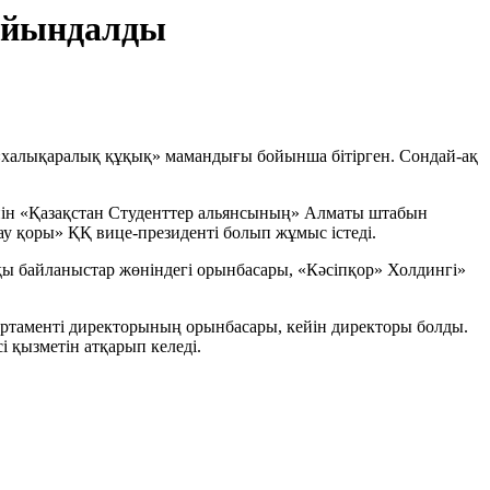
ғайындалды
 «халықаралық құқық» мамандығы бойынша бітірген. Сондай-ақ
ейін «Қазақстан Студенттер альянсының» Алматы штабын
у қоры» ҚҚ вице-президенті болып жұмыс істеді.
 байланыстар жөніндегі орынбасары, «Кәсіпқор» Холдингі»
ртаменті директорының орынбасары, кейін директоры болды.
 қызметін атқарып келеді.