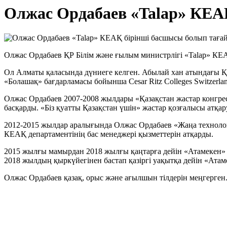
Олжас Ордабаев «Talap» КЕА
Олжас Ордабаев ҚР Білім және ғылым министрлігі «Talap» КЕ
Ол Алматы қаласында дүниеге келген. Абылай хан атындағы Қ
«Болашақ» бағдарламасы бойынша Cesar Ritz Colleges Switzerla
Олжас Ордабаев 2007-2008 жылдары «Қазақстан жастар конгре
басқарды. «Біз қуатты Қазақстан үшін» жастар қозғалысы атқ
2012-2015 жылдар аралығында Олжас Ордабаев «Жаңа техноло
КЕАҚ департаментінің бас менеджері қызметтерін атқарды.
2015 жылғы мамырдан 2018 жылғы қаңтарға дейін «Атамекен» 
2018 жылдың қыркүйегінен бастап қазіргі уақытқа дейін «Ата
Олжас Ордабаев қазақ, орыс және ағылшын тілдерін меңгерген