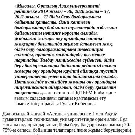
«Мысалы, Орталық Азия университеті
рейтингке 2019 жылы – 36, 2020 жылы – 37,
2021 жылы – 11 білім беру бағдарламасы
бойынша қатысты. Яғни көптеген
бағдарламалар бойынша түлектердің аздығына
байланысты нәтиже көрсете алмады.
Жабылған жоғары оқу орындары сапаны
жақсарту бағытында жұмыс істемеген жоқ,
білім беру бағдарламаларына инвестиция
салмады, практик-мамандарды қызметке
тартпады. Талдау нәтижесіне сүйенсек, білім
беру бағдарламалары бойынша рейтингі төмен
жоғары оқу орындары қауіпті аймаққа түсетін
университеттермен өзара байланысты болады.
Нәтижесінде аутсайдер жоғары оқу орындары
лицензиясынан айырылып, білім беру қызметін
тоқтатты»,
– деп атап өтті ҚР БҒМ Білім және
ғылым саласындағы сапаны қамтамасыз ету
комитетінің төрағасы Гүлзат Көбенова.
Дәл осындай жағдай «Астана» университеті мен Ақтау
гуманитарлық-техникалық университетінде орын алды. Бұл
жоғары оқу орындарының білім беру бағдарламаларының 70-
75%-ы сапасы бойынша талаптарға және жұмыс берушілердің