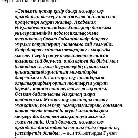
сұранысына сай болмады.
«Сонымен қатар қазір басқа жоғары оқу
орындарын тексеру нәтижелері бойынша сот
процестері жүріп жатыр. Академик
Ә.Қуатбеков атындағы Халықтар достығы
университетінде педагогикалық және
техникалық бағыт бойынша кадр даярлау
жұмыс берушілердің талабына сай келмейді.
Кадр даярлау сапасын жақсарту - маңызды
мәселе. Егер бүгін университеттер тиісті
талапқа сай болмаса, онда ертең біз білімі мен
біліктілігі жұмыс берушілердің сұранысын
қанағаттандырмайтын мамандарды
даярлаймыз. Біз жоғары оқу орындарына
олқылықтардың орнын толтыруға уақыт
береміз, алайда олар түзетуге асықпайды.
Осыған байланысты біз қатаң шара
қолданамыз. Жоғары оқу орындары оқыту
жағдайын, білім беру бағдарламаларын, сонымен
қатар студенттердің түрлі мамандықты
меңгеру дағдыларын жақсартуға жағдай
жасауы тиіс. Олай болмаса, жоғары оқу
орындары дипломдарды сапалы білім бермей-ақ
үлестіретін болады»,
– деп толықтырды Гүлзат