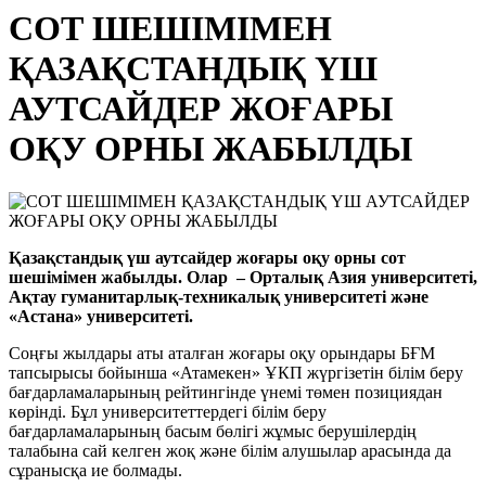
СОТ ШЕШІМІМЕН
ҚАЗАҚСТАНДЫҚ ҮШ
АУТСАЙДЕР ЖОҒАРЫ
ОҚУ ОРНЫ ЖАБЫЛДЫ
Қазақстандық үш аутсайдер жоғары оқу орны сот
шешімімен жабылды. Олар – Орталық Азия университеті,
Ақтау гуманитарлық-техникалық университеті және
«Астана» университеті.
Соңғы жылдары аты аталған жоғары оқу орындары БҒМ
тапсырысы бойынша «Атамекен» ҰКП жүргізетін білім беру
бағдарламаларының рейтингінде үнемі төмен позициядан
көрінді. Бұл университеттердегі білім беру
бағдарламаларының басым бөлігі жұмыс берушілердің
талабына сай келген жоқ және білім алушылар арасында да
сұранысқа ие болмады.