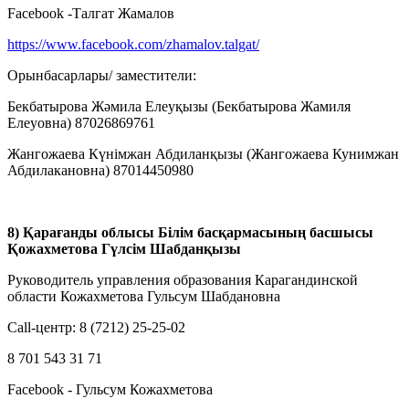
Facebook -Талгат Жамалов
https://www.facebook.com/zhamalov.talgat/
Орынбасарлары/ заместители:
Бекбатырова Жәмила Елеуқызы (Бекбатырова Жамиля
Елеуовна) 87026869761
Жангожаева Күнімжан Абдиланқызы (Жангожаева Кунимжан
Абдилакановна) 87014450980
8) Қарағанды облысы Білім басқармасының басшысы
Қожахметова Гүлсім Шабданқызы
Руководитель управления образования Карагандинской
области Кожахметова Гульсум Шабдановна
Call-центр: 8 (7212) 25-25-02
8 701 543 31 71
Facebook - Гульсум Кожахметова