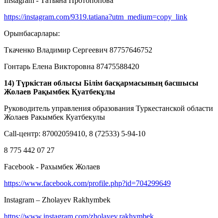
Instagram - Татьяна Протопопова
https://instagram.com/9319.tatiana?utm_medium=copy_link
Орынбасарлары:
Ткаченко Владимир Сергеевич 87757646752
Гонтарь Елена Викторовна 87475588420
14) Түркістан облысы Білім басқармасының басшысы
Жолаев Рақымбек Қуатбекұлы
Руководитель управления образования Туркестанской области
Жолаев Ракымбек Куатбекулы
Call-центр: 87002059410, 8 (72533) 5-94-10
8 775 442 07 27
Facebook - Рахымбек Жолаев
https://www.facebook.com/profile.php?id=704299649
Instagram – Zholayev Rakhymbek
https://www.instagram.com/zholayev.rakhymbek