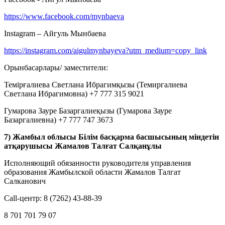
https://www.facebook.com/mynbaeva
Instagram – Айгуль Мынбаева
https://instagram.com/aigulmynbayeva?utm_medium=copy_link
Орынбасарлары/ заместители:
Темірғалиева Светлана Ибрагимқызы (Темиргалиева
Светлана Ибрагимовна) +7 777 315 9021
Гумарова Зауре Базаргалиеқызы (Гумарова Зауре
Базаргалиевна) +7 777 747 3673
7) Жамбыл облысы Білім басқарма басшысының міндетін
атқарушысы Жамалов Талғат Салқанұлы
Исполняющий обязанности руководителя управления
образования Жамбылской области Жамалов Талгат
Салканович
Call-центр: 8 (7262) 43-88-39
8 701 701 79 07