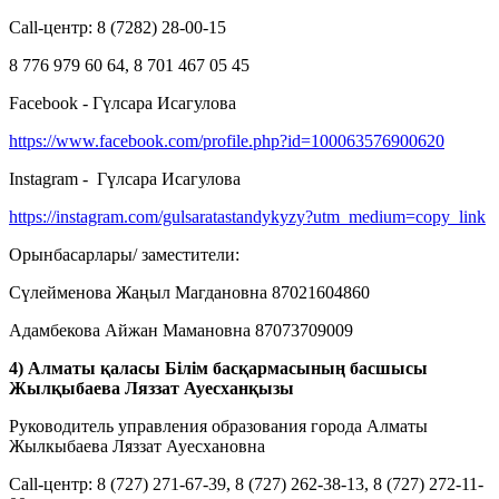
Call-центр: 8 (7282) 28-00-15
8 776 979 60 64, 8 701 467 05 45
Facebook - Гүлсара Исагулова
https://www.facebook.com/profile.php?id=100063576900620
Instagram - Гүлсара Исагулова
https://instagram.com/gulsaratastandykyzy?utm_medium=copy_link
Орынбасарлары/ заместители:
Сүлейменова Жаңыл Магдановна 87021604860
Адамбекова Айжан Мамановна 87073709009
4) Алматы қаласы Білім басқармасының басшысы
Жылқыбаева Ляззат Ауесханқызы
Руководитель управления образования города Алматы
Жылкыбаева Ляззат Ауесхановна
Call-центр: 8 (727) 271-67-39, 8 (727) 262-38-13, 8 (727) 272-11-