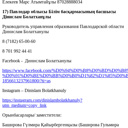
Елекеев Марс Атымтайұлы 87028888034
17) Павлодар облысы Білім басқармасының басшысы
Дінислам Болатханұлы
Руководитель управления образования Павлодарской области
Динислам Болатханулы
8 (7182) 65-00-60
8 701 992 44 41
Facebook - Динислам Болатханулы
https://www.facebook.com/%D0%94%D0%B8%D0%BD%D0
%D0%91%D0%BE%D0%BB%D0%B0%D1%82%D1%85%D0%
1856613237961800/?ti=as
Instagram – Dinislam Bolatkhanuly
https://instagram.com/dinislambolatkhanuly?
utm_medium=copy_link
Орынбасарлары/ заместители:
Баширова Гүлмира Қайырбергенқызы (Баширова Гульмира