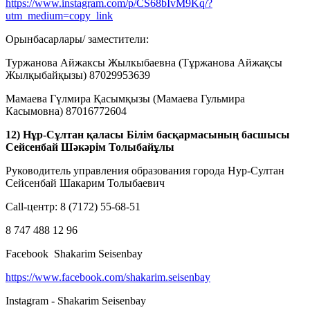
https://www.instagram.com/p/CS68bIvM9Kq/?
utm_medium=copy_link
Орынбасарлары/ заместители:
Туржанова Айжаксы Жылкыбаевна (Тұржанова Айжақсы
Жылқыбайқызы) 87029953639
Мамаева Гүлмира Қасымқызы (Мамаева Гульмира
Касымовна) 87016772604
12) Нұр-Сұлтан қаласы Білім басқармасының басшысы
Сейсенбай Шәкәрім Толыбайұлы
Руководитель управления образования города Нур-Султан
Сейсенбай Шакарим Толыбаевич
Call-центр: 8 (7172) 55-68-51
8 747 488 12 96
Facebook Shakarim Seisenbay
https://www.facebook.com/shakarim.seisenbay
Instagram - Shakarim Seisenbay