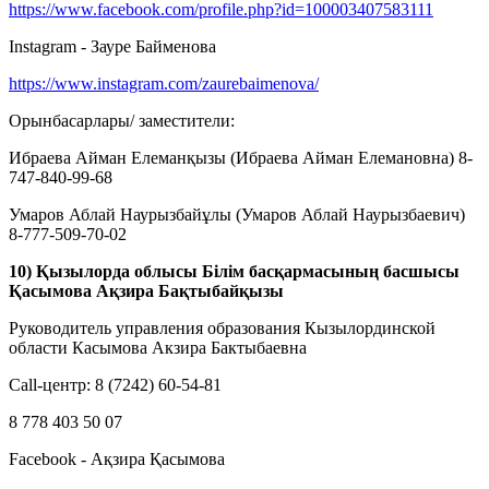
https://www.facebook.com/profile.php?id=100003407583111
Instagram - Зауре Байменова
https://www.instagram.com/zaurebaimenova/
Орынбасарлары/ заместители:
Ибраева Айман Елеманқызы (Ибраева Айман Елемановна) 8-
747-840-99-68
Умаров Аблай Наурызбайұлы (Умаров Аблай Наурызбаевич)
8-777-509-70-02
10) Қызылорда облысы Білім басқармасының басшысы
Қасымова Ақзира Бақтыбайқызы
Руководитель управления образования Кызылординской
области Касымова Акзира Бактыбаевна
Call-центр: 8 (7242) 60-54-81
8 778 403 50 07
Facebook - Ақзира Қасымова