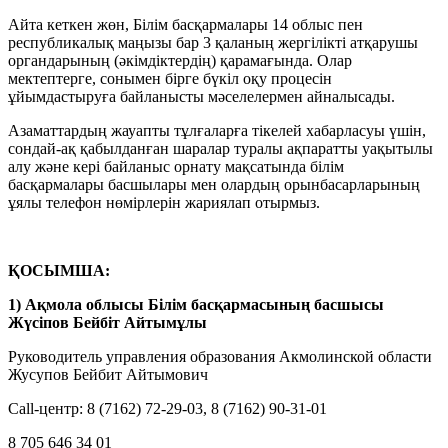
Айта кеткен жөн, Білім басқармалары 14 облыс пен
республикалық маңызы бар 3 қаланың жергілікті атқарушы
органдарының (әкімдіктердің) қарамағында. Олар
мектептерге, сонымен бірге бүкіл оқу процесін
ұйымдастыруға байланысты мәселелермен айналысады.
Азаматтардың жауапты тұлғаларға тікелей хабарласуы үшін,
сондай-ақ қабылданған шаралар туралы ақпаратты уақытылы
алу және кері байланыс орнату мақсатында білім
басқармалары басшылары мен олардың орынбасарларының
ұялы телефон нөмірлерін жариялап отырмыз.
ҚОСЫМША:
1)
Ақмола облысы Білім басқармасының басшысы
Жүсіпов Бейбіт Айтымұлы
Руководитель управления образования Акмолинской области
Жусупов Бейбит Айтымович
Call-центр: 8 (7162) 72-29-03, 8 (7162) 90-31-01
8 705 646 34 01