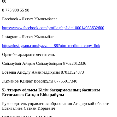
00
8 775 908 55 98
Facebook - Ляззат Жылкыбаева
https://www.facebook.com/profile.php?id=100014983632600
Instagram - Ляззат Жылкыбаева
https://instagram.com/lyazzat__88?utm_medium=copy_link
Орынбасарлары/заместители:
Сайлаубай Айдын Сайлаубайұлы 87022012336
Ботаева Айсұлу Амангелдіқызы 87013524873
Жұманов Қайрат Ізбасарұлы 87755017340
5) Атырау облысы Білім басқармасының басшысы
Есенғалиев Сатқан Ыбырайұлы
Руководитель управления образования Атырауской области
Есенгалиев Саткан Ибраевич