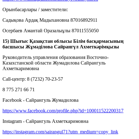
Орынбасарлары / заместители:
Садықова Ардақ Мадыхановна 87016892911
Осербаев Амантай Оразалыұлы 87011555050
15) Шығыс Қазақстан облысы Білім басқармасының
басшысы Жұмәділова Сайрангүл Ахметкәрімқызы
Руководитель управления образования Восточно-
Казахстанской области Жумадилова Сайрангуль
Ахметкаримовна
Call-центр: 8 (7232) 70-23-57
8 775 271 66 71
Facebook - Сайрангуль Жумадилова
https://www.facebook.com/profile.php?id=100011522200317
Instagram - Сайрангуль Ахметкаримовна
https://instagram.com/sairangul71?utm_medium=copy_link