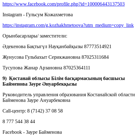
https://www.facebook.com/profile.php?id=100006443137503
Instagram - Гульсум Кожахметова
https://instagram.com/g.kozhakhmetoova?utm_medium=copy_link
Орынбасарлары/ заместители:
Әдекенова Бақтыгүл Науқанбайқызы 87773514921
Жунусова Гульбахыт Серикжановна 87025311684
Тусупова Жанар Арзановна 87025364111
9) Қостанай облысы Білім басқармасының басшысы
Байменова Зәуре Әнуарбекқызы
Руководитель управления образования Костанайской области
Байменова Зауре Ануарбековна
Call-центр: 8 (7142) 37 08 58
8 777 544 38 44
Facebook - Зауре Байменова