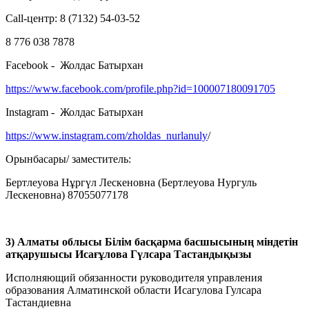
Call-центр: 8 (7132) 54-03-52
8 776 038 7878
Facebook - Жолдас Батырхан
https://www.facebook.com/profile.php?id=100007180091705
Instagram - Жолдас Батырхан
https://www.instagram.com/zholdas_nurlanuly
/
Орынбасары/ заместитель:
Бертлеуова Нұргүл Лескеновна (Бертлеуова Нургуль
Лескеновна) 87055077178
3) Алматы облысы Білім басқарма басшысының міндетін
атқарушысы Исағұлова Гүлсара Тастандықызы
Исполняющий обязанности руководителя управления
образования Алматинской области Исагулова Гулсара
Тастандиевна