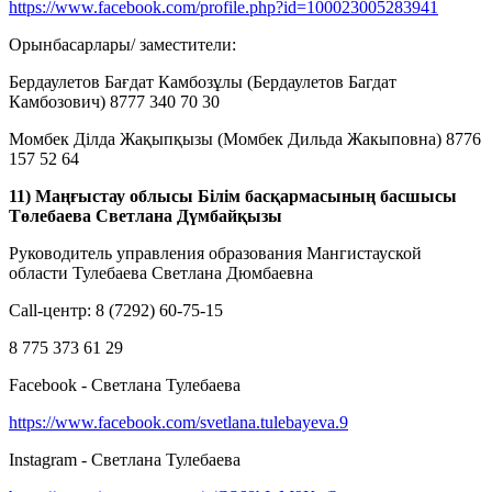
https://www.facebook.com/profile.php?id=100023005283941
Орынбасарлары/ заместители:
Бердаулетов Бағдат Камбозұлы (Бердаулетов Багдат
Камбозович) 8777 340 70 30
Момбек Ділда Жақыпқызы (Момбек Дильда Жакыповна) 8776
157 52 64
11) Маңғыстау облысы Білім басқармасының басшысы
Төлебаева Светлана Дүмбайқызы
Руководитель управления образования Мангистауской
области Тулебаева Светлана Дюмбаевна
Call-центр: 8 (7292) 60-75-15
8 775 373 61 29
Facebook - Светлана Тулебаева
https://www.facebook.com/svetlana.tulebayeva.9
Instagram - Светлана Тулебаева