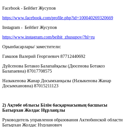
Facebook - Бейбит Жусупов
https://www.facebook.com/profile.php?id=100040269320669
Instagram - Бейбит Жусупов
https://www.instagram.com/beibit_zhusupov/?hl=ru
Орынбасарлары/ заместители:
Гамазов Валерий Георгиевич 87712440692
Дүйсенова Ботакөз Балапайқызы (Дюсенова Ботакоз
Балапаевна) 87017708575
Назыкенова Жанар Досымханқызы (Назыкенова Жанар
Досымхановна) 87015211123
2) Ақтөбе облысы Білім басқармасының басшысы
Батырхан Жолдас Нұрланұлы
Руководитель управления образования Актюбинской области
Батырхан Жолдас Нурланович