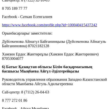
Call-центр: 8 (7122) 32-10-05
8 705 189 77 77
Facebook - Саткан Есенгалиев
https://www.facebook.com/profile.php?id=100040415437242
Орынбасарлары/ заместители:
Дүйсекенова Айнагүл Байғанинқызы (Дуйсекенова Айнагуль
Байганиновна) 87021182128
Хамзин Ердос Жантөреұлы (Хамзин Ердос Жантореевич)
87053004077
6) Батыс Қазақстан облысы Білім басқармасының
басшысы Мыңбаева Айгүл Әділгерейқызы
Руководитель управления образования Западно-Казахстанской
области Мынбаева Айгуль Адильгереевна
Call-центр: 8 (7112) 26-04-63
8 777 272 01 86
Facebook - Айгул Мынбаева