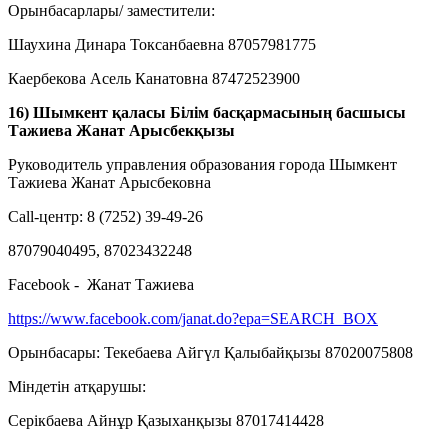
Орынбасарлары/ заместители:
Шаухина Динара Токсанбаевна 87057981775
Каербекова Асель Канатовна 87472523900
16) Шымкент қаласы Білім басқармасының басшысы
Тажиева Жанат Арысбекқызы
Руководитель управления образования города Шымкент
Тажиева Жанат Арысбековна
Call-центр: 8 (7252) 39-49-26
87079040495, 87023432248
Facebook - Жанат Тажиева
https://www.facebook.com/janat.do?epa=SEARCH_BOX
Орынбасары: Текебаева Айгүл Қалыбайқызы 87020075808
Міндетін атқарушы:
Серікбаева Айнұр Қазыханқызы 87017414428