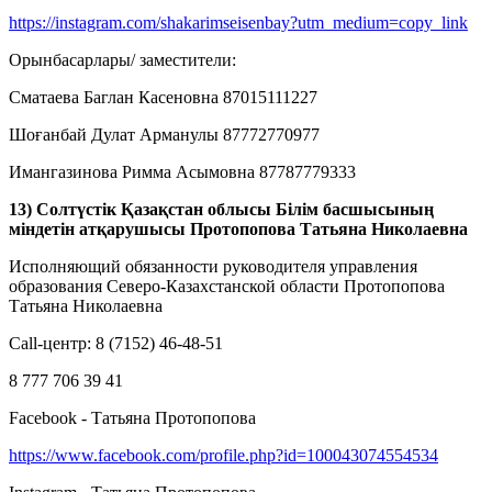
https://instagram.com/shakarimseisenbay?utm_medium=copy_link
Орынбасарлары/ заместители:
Сматаева Баглан Касеновна 87015111227
Шоғанбай Дулат Арманулы 87772770977
Имангазинова Римма Асымовна 87787779333
13) Солтүстік Қазақстан облысы Білім басшысының
міндетін атқарушысы Протопопова Татьяна Николаевна
Исполняющий обязанности руководителя управления
образования Северо-Казахстанской области Протопопова
Татьяна Николаевна
Call-центр: 8 (7152) 46-48-51
8 777 706 39 41
Facebook - Татьяна Протопопова
https://www.facebook.com/profile.php?id=100043074554534