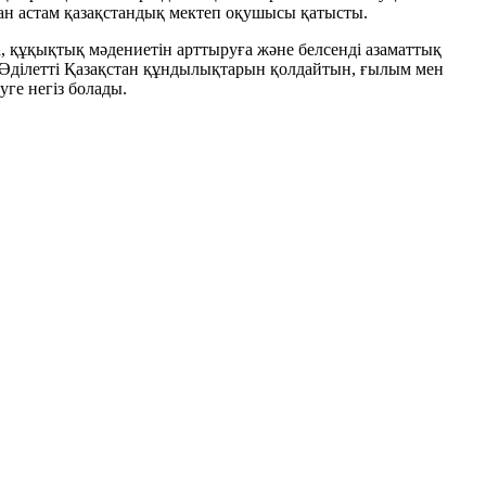
нан астам қазақстандық мектеп оқушысы қатысты.
, құқықтық мәдениетін арттыруға және белсенді азаматтық
 Әділетті Қазақстан құндылықтарын қолдайтын, ғылым мен
уге негіз болады.