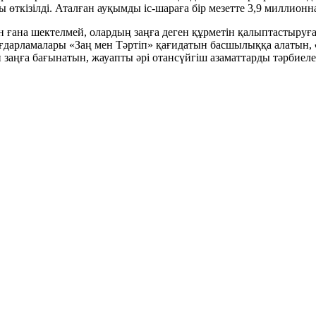
өткізілді. Аталған ауқымды іс-шараға бір мезетте 3,9 миллион
 ғана шектелмей, олардың заңға деген құрметін қалыптастыруға
ағдарламалары «Заң мен Тәртіп» қағидатын басшылыққа алатын,
 заңға бағынатын, жауапты әрі отансүйгіш азаматтарды тәрбиеле