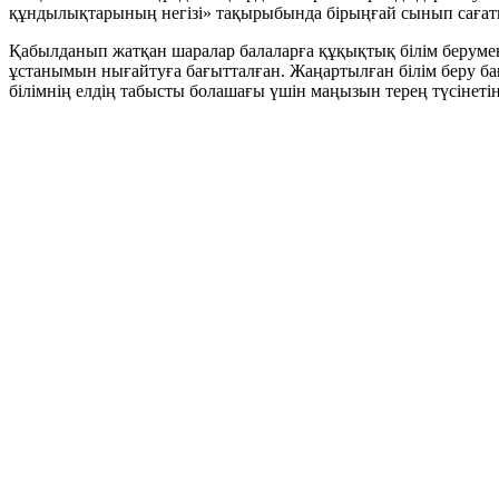
құндылықтарының негізі» тақырыбында бірыңғай сынып сағаты 
Қабылданып жатқан шаралар балаларға құқықтық білім берумен
ұстанымын нығайтуға бағытталған. Жаңартылған білім беру б
білімнің елдің табысты болашағы үшін маңызын терең түсінетін