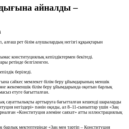
мдығына айналды –
, алғаш рет білім алушылардың негізгі құқықтарын
ғымас конституциялық кепілдіктермен бекітеді.
ры ретінде белгіленген.
ілдік беріледі.
ағына сәйкес мемлекет білім беру ұйымдарының меншік
 және жекеменшік білім беру ұйымдарында оқитын барлық
масыз етуге бағытталған.
тық сауаттылықты арттыруға бағытталған кешенді шараларды
туция негіздері» пәнін оқиды, ал 8–11-сыныптар үшін «Заң
арналған «Конституция әлеміне саяхат» атты иллюстрациялық
ң барлық мектептерінде «Заң мен тәртіп – Конституция