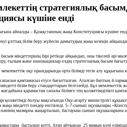
лекеттің стратегиялық басы
циясы күшіне енді
і ұлттық білім беру жүйесін дамытудың жаңа кезеңін айқындап
асым міндеттерінің бірі ретінде айқындап, оны тікелей әрі мыз
еру, ғылым және инновациялар елдің стратегиялық басым бағытта
емлекеттік оқу орындарында орта білімді тегін алу құқығына кеп
сапасын қамтамасыз етуге бағытталған. Аталған баптың 4-тарм
індетті білім беру стандарттарын белгілейді. Бұл мемлекеттік
жағдайына қарамастан сапалы білімге тең қолжетімділікті қамта
әрі қолжетімді болуы мақсатында Оқу-ағарту министрлігі құқық
 жаңа міндетті пәндер енгізіледі. 5–7-сынып оқушылары «Консти
рі» пәнінің мазмұны жаңартылып, бастауыш сынып оқушыларына 
мыстары басталып кетті. Атап айтқанда 25 мамыр күні елімізді