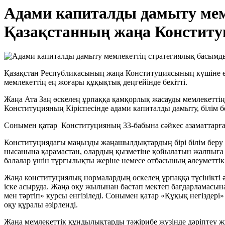
Адами капиталды дамыту мем
Қазақстанның жаңа Конститу
Қазақстан Республикасының жаңа Конституциясының күшіне ену
мемлекеттің ең жоғары құқықтық деңгейінде бекітті.
Жаңа Ата Заң өскелең ұрпаққа қамқорлық жасауды мемлекеттің б
Конституцияның Кіріспесінде адами капиталды дамыту, білім б
Сонымен қатар Конституцияның 33-бабына сәйкес азаматтарға м
Конституциядағы маңызды жаңашылдықтардың бірі білім беру 
нысанына қарамастан, олардың қызметіне қойылатын жалпыға м
балалар үшін тұрғылықты жеріне немесе отбасының әлеуметтік 
Жаңа конституциялық нормалардың өскелең ұрпаққа түсінікті 
іске асыруда. Жаңа оқу жылынан бастап мектеп бағдарламасына
мен тәртіп» курсы енгізіледі. Сонымен қатар «Құқық негізде
оқу құралы әзірленді.
Жаңа мемлекеттік құндылықтарды тәжірибе жүзінде дәріптеу жұ