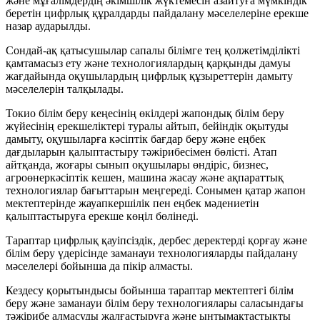
және мұғалімдердің әкімшілік жүктемесін азайтуға мүмкіндік
беретін цифрлық құралдарды пайдалану мәселелеріне ерекше
назар аударылды.
Сондай-ақ қатысушылар сапалы білімге тең қолжетімділікті
қамтамасыз ету және технологиялардың қарқынды дамуы
жағдайында оқушылардың цифрлық құзыреттерін дамыту
мәселелерін талқылады.
Токио білім беру кеңесінің өкілдері жапондық білім беру
жүйесінің ерекшеліктері туралы айтып, бейіндік оқытуды
дамыту, оқушыларға кәсіптік бағдар беру және еңбек
дағдыларын қалыптастыру тәжірибесімен бөлісті. Атап
айтқанда, жоғары сынып оқушылары өндіріс, бизнес,
агроөнеркәсіптік кешен, машина жасау және ақпараттық
технологиялар бағыттарын меңгереді. Сонымен қатар жапон
мектептерінде жауапкершілік пен еңбек мәдениетін
қалыптастыруға ерекше көңіл бөлінеді.
Тараптар цифрлық қауіпсіздік, дербес деректерді қорғау және
білім беру үдерісінде заманауи технологияларды пайдалану
мәселелері бойынша да пікір алмасты.
Кездесу қорытындысы бойынша тараптар мектептегі білім
беру және заманауи білім беру технологиялары саласындағы
тәжірибе алмасуды жалғастыруға және ынтымақтастықты