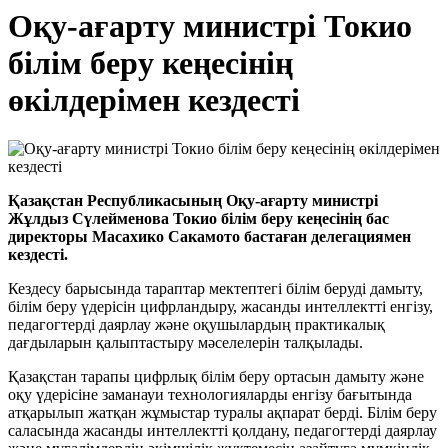
Оқу-ағарту министрі Токио
білім беру кеңесінің
өкілдерімен кездесті
Қазақстан Республикасының Оқу-ағарту министрі
Жұлдыз Сүлейменова Токио білім беру кеңесінің бас
директоры Масахико Сакамото бастаған делегациямен
кездесті.
Кездесу барысында тараптар мектептегі білім беруді дамыту,
білім беру үдерісін цифрландыру, жасанды интеллектті енгізу,
педагогтерді даярлау және оқушылардың практикалық
дағдыларын қалыптастыру мәселелерін талқылады.
Қазақстан тарапы цифрлық білім беру ортасын дамыту және
оқу үдерісіне заманауи технологияларды енгізу бағытында
атқарылып жатқан жұмыстар туралы ақпарат берді. Білім беру
саласында жасанды интеллектті қолдану, педагогтерді даярлау