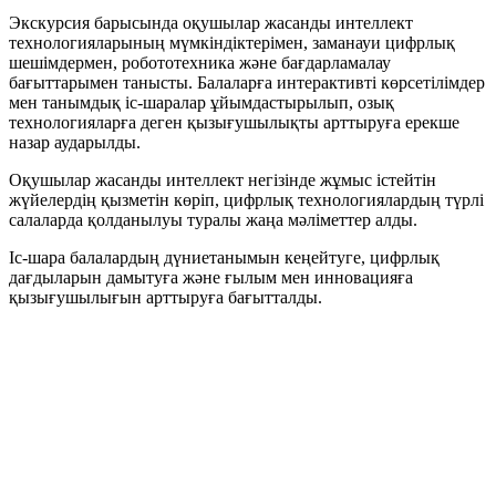
Экскурсия барысында оқушылар жасанды интеллект
технологияларының мүмкіндіктерімен, заманауи цифрлық
шешімдермен, робототехника және бағдарламалау
бағыттарымен танысты. Балаларға интерактивті көрсетілімдер
мен танымдық іс-шаралар ұйымдастырылып, озық
технологияларға деген қызығушылықты арттыруға ерекше
назар аударылды.
Оқушылар жасанды интеллект негізінде жұмыс істейтін
жүйелердің қызметін көріп, цифрлық технологиялардың түрлі
салаларда қолданылуы туралы жаңа мәліметтер алды.
Іс-шара балалардың дүниетанымын кеңейтуге, цифрлық
дағдыларын дамытуға және ғылым мен инновацияға
қызығушылығын арттыруға бағытталды.