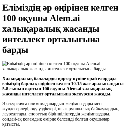
Еліміздің әр өңірінен келген
100 оқушы Alem.ai
халықаралық жасанды
интеллект орталығына
барды
Халықаралық балаларды қорғау күніне орай елордада
еліміздің барлық өңірінен келген 10-15 жас аралығындағы
5-8 сынып оқитын 100 оқушы Alem.ai халықаралық
жасанды интеллект орталығына экскурсия жасады.
Экскурсияға олимпиадалардың жеңімпаздары мен
жүлдегерлері, оқу үздіктері, шығармашылық байқаулардың
лауреаттары, спорттық біріншіліктердің жеңімпаздары,
сондай-ақ қоғамдық өмірде белсенді болған оқушылар
қатысты.