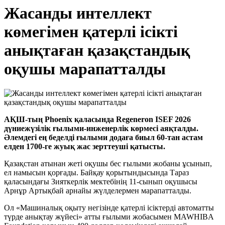
Жасанды интеллект
көмегімен қатерлі ісікті
анықтаған қазақстандық
оқушы марапатталды
АҚШ-тың Phoenix қаласында Regeneron ISEF 2026
дүниежүзілік ғылыми-инженерлік көрмесі аяқталды.
Әлемдегі ең беделді ғылыми додаға биыл 60-тан астам
елден 1700-ге жуық жас зерттеуші қатысты.
Қазақстан атынан жеті оқушы бес ғылыми жобаны ұсынып,
ел намысын қорғады. Байқау қорытындысында Тараз
қаласындағы Зияткерлік мектебінің 11-сынып оқушысы
Арнұр Артықбай арнайы жүлделермен марапатталды.
Ол «Машиналық оқыту негізінде қатерлі ісіктерді автоматты
түрде анықтау жүйесі» атты ғылыми жобасымен MAWHIBA