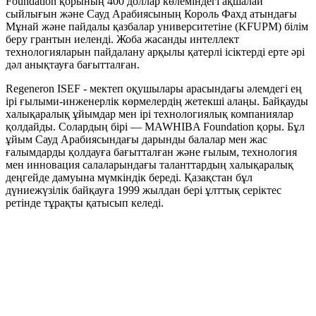
Foundation қорының 400 доллар көлеміндегі ақшалай
сыйлығын және Сауд Арабиясының Король Фахд атындағы
Мұнай және пайдалы қазбалар университетіне (KFUPM) білім
беру грантын иеленді. Жоба жасанды интеллект
технологияларын пайдалану арқылы қатерлі ісіктерді ерте әрі
дәл анықтауға бағытталған.
Regeneron ISEF - мектеп оқушылары арасындағы әлемдегі ең
ірі ғылыми-инженерлік көрмелердің жетекші алаңы. Байқауды
халықаралық ұйымдар мен ірі технологиялық компаниялар
қолдайды. Солардың бірі — MAWHIBA Foundation қоры. Бұл
ұйым Сауд Арабиясындағы дарынды балалар мен жас
ғалымдарды қолдауға бағытталған және ғылым, технология
мен инновация салаларындағы таланттардың халықаралық
деңгейде дамуына мүмкіндік береді. Қазақстан бұл
дүниежүзілік байқауға 1999 жылдан бері ұлттық серіктес
ретінде тұрақты қатысып келеді.