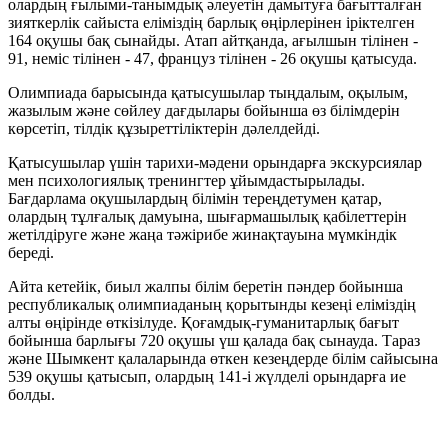
олардың ғылыми-танымдық әлеуетін дамытуға бағытталған
зияткерлік сайыста еліміздің барлық өңірлерінен іріктелген
164 оқушы бақ сынайды. Атап айтқанда, ағылшын тілінен -
91, неміс тілінен - 47, француз тілінен - 26 оқушы қатысуда.
Олимпиада барысында қатысушылар тыңдалым, оқылым,
жазылым және сөйлеу дағдылары бойынша өз білімдерін
көрсетіп, тілдік құзыреттіліктерін дәлелдейді.
Қатысушылар үшін тарихи-мәдени орындарға экскурсиялар
мен психологиялық тренингтер ұйымдастырылады.
Бағдарлама оқушылардың білімін тереңдетумен қатар,
олардың тұлғалық дамуына, шығармашылық қабілеттерін
жетілдіруге және жаңа тәжірибе жинақтауына мүмкіндік
береді.
Айта кетейік, биыл жалпы білім беретін пәндер бойынша
республикалық олимпиаданың қорытынды кезеңі еліміздің
алты өңірінде өткізілуде. Қоғамдық-гуманитарлық бағыт
бойынша барлығы 720 оқушы үш қалада бақ сынауда. Тараз
және Шымкент қалаларында өткен кезеңдерде білім сайысына
539 оқушы қатысып, олардың 141-і жүлделі орындарға ие
болды.